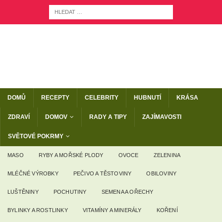
DOMŮ
RECEPTY
CELEBRITY
HUBNUTÍ
KRÁSA
ZDRAVÍ
DOMOV
RADY A TIPY
ZAJÍMAVOSTI
SVĚTOVÉ POKRMY
MASO
RYBY A MOŘSKÉ PLODY
OVOCE
ZELENINA
MLÉČNÉ VÝROBKY
PEČIVO A TĚSTOVINY
OBILOVINY
LUŠTĚNINY
POCHUTINY
SEMENA A OŘECHY
BYLINKY A ROSTLINKY
VITAMÍNY A MINERÁLY
KOŘENÍ