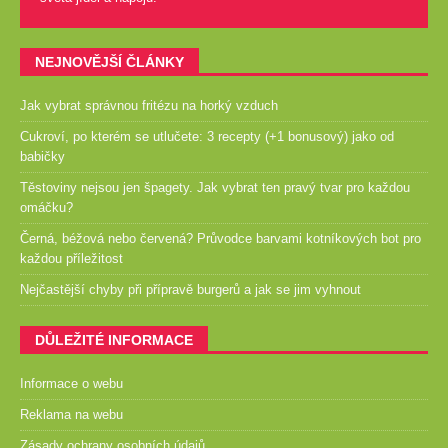
NEJNOVĚJŠÍ ČLÁNKY
Jak vybrat správnou fritézu na horký vzduch
Cukroví, po kterém se utlučete: 3 recepty (+1 bonusový) jako od
babičky
Těstoviny nejsou jen špagety. Jak vybrat ten pravý tvar pro každou
omáčku?
Černá, béžová nebo červená? Průvodce barvami kotníkových bot pro
každou příležitost
Nejčastější chyby při přípravě burgerů a jak se jim vyhnout
DŮLEŽITÉ INFORMACE
Informace o webu
Reklama na webu
Zásady ochrany osobních údajů