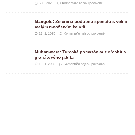
6. 6. 2025
Komentáře nejsou povolené
Mangold: Zelenina podobná špenátu s velmi
malým množstvím kalorií
17. 1. 2025
Komentáře nejsou povolené
Muhammara: Turecká pomazánka z ořechů a
granátového jablka
15. 1. 2025
Komentáře nejsou povolené