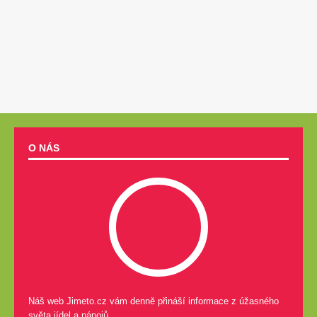
O NÁS
Náš web Jimeto.cz vám denně přináší informace z úžasného
světa jídel a nápojů.