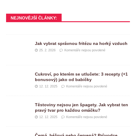
NEJNOVĚJŠÍ ČLÁNKY:
Jak vybrat správnou fritézu na horký vzduch
25. 2. 2026
Komentáře nejsou povolené
Cukroví, po kterém se utlučete: 3 recepty (+1
bonusový) jako od babičky
12. 12. 2025
Komentáře nejsou povolené
Těstoviny nejsou jen špagety. Jak vybrat ten
pravý tvar pro každou omáčku?
12. 12. 2025
Komentáře nejsou povolené
Černá, béžová nebo červená? Průvodce