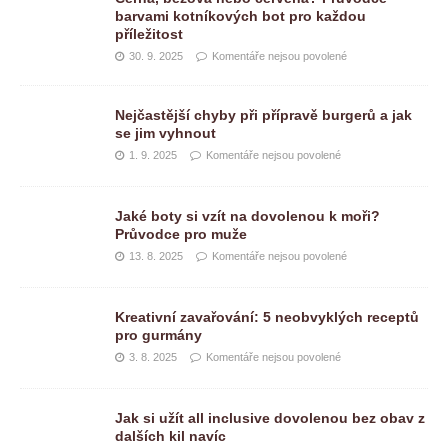
barvami kotníkových bot pro každou
příležitost
30. 9. 2025
Komentáře nejsou povolené
Nejčastější chyby při přípravě burgerů a jak
se jim vyhnout
1. 9. 2025
Komentáře nejsou povolené
Jaké boty si vzít na dovolenou k moři?
Průvodce pro muže
13. 8. 2025
Komentáře nejsou povolené
Kreativní zavařování: 5 neobvyklých receptů
pro gurmány
3. 8. 2025
Komentáře nejsou povolené
Jak si užít all inclusive dovolenou bez obav z
dalších kil navíc