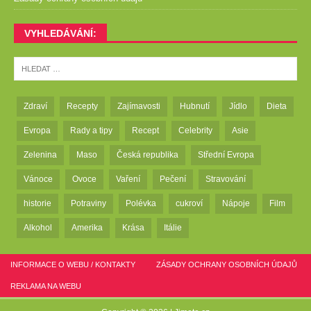
VYHLEDÁVÁNÍ:
Zdraví
Recepty
Zajímavosti
Hubnutí
Jídlo
Dieta
Evropa
Rady a tipy
Recept
Celebrity
Asie
Zelenina
Maso
Česká republika
Střední Evropa
Vánoce
Ovoce
Vaření
Pečení
Stravování
historie
Potraviny
Polévka
cukroví
Nápoje
Film
Alkohol
Amerika
Krása
Itálie
INFORMACE O WEBU / KONTAKTY
ZÁSADY OCHRANY OSOBNÍCH ÚDAJŮ
REKLAMA NA WEBU