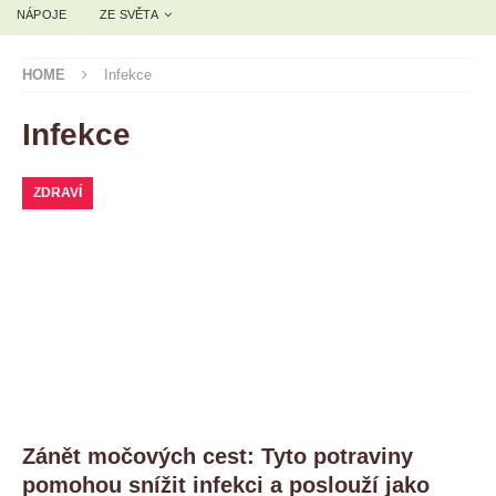
NÁPOJE
ZE SVĚTA
HOME
Infekce
Infekce
ZDRAVÍ
Zánět močových cest: Tyto potraviny
pomohou snížit infekci a poslouží jako