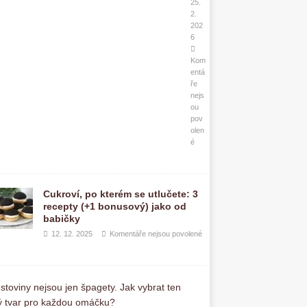
25.
2.
202
6
Kom
entá
ře
nejs
ou
pov
olen
é
Cukroví, po kterém se utlučete: 3
recepty (+1 bonusový) jako od
babičky
12. 12. 2025
Komentáře nejsou povolené
T
ě