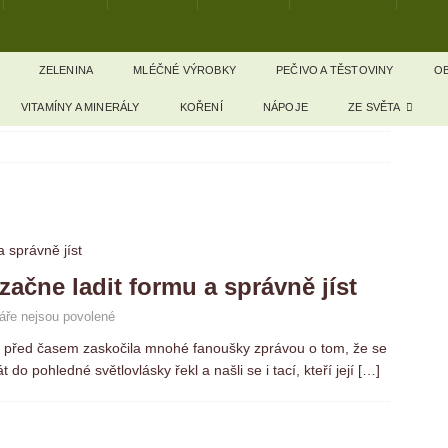
ZELENINA
MLÉČNÉ VÝROBKY
PEČIVO A TĚSTOVINY
OB
VITAMÍNY A MINERÁLY
KOŘENÍ
NÁPOJE
ZE SVĚTA
ačne ladit formu a správně jíst
ře nejsou povolené
před časem zaskočila mnohé fanoušky zprávou o tom, že se
t do pohledné světlovlásky řekl a našli se i tací, kteří její
[…]