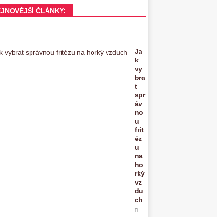
EJNOVĚJŠÍ ČLÁNKY:
Ja
k
vy
bra
t
spr
áv
no
u
frit
éz
u
na
ho
rký
vz
du
ch