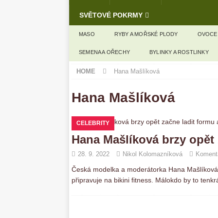
SVĚTOVÉ POKRMY
MASO
RYBY A MOŘSKÉ PLODY
OVOCE
SEMENA A OŘECHY
BYLINKY A ROSTLINKY
HOME
Hana Mašlíková
Hana Mašlíková
CELEBRITY
Hana Mašlíková brzy opět z
28. 9. 2022
Nikol Kolomazníková
Komentá
Česká modelka a moderátorka Hana Mašlíková 
připravuje na bikini fitness. Málokdo by to tenkrá