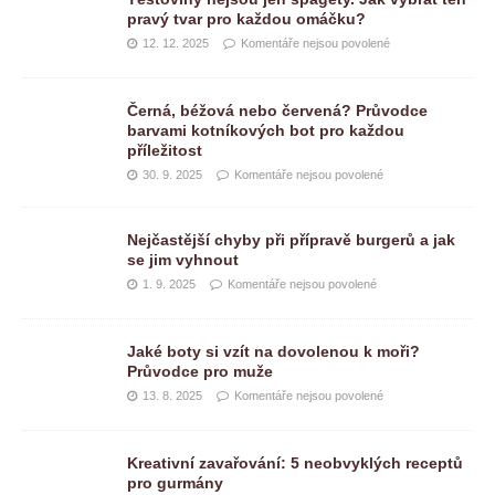
pravý tvar pro každou omáčku?
12. 12. 2025
Komentáře nejsou povolené
Černá, béžová nebo červená? Průvodce
barvami kotníkových bot pro každou
příležitost
30. 9. 2025
Komentáře nejsou povolené
Nejčastější chyby při přípravě burgerů a jak
se jim vyhnout
1. 9. 2025
Komentáře nejsou povolené
Jaké boty si vzít na dovolenou k moři?
Průvodce pro muže
13. 8. 2025
Komentáře nejsou povolené
Kreativní zavařování: 5 neobvyklých receptů
pro gurmány