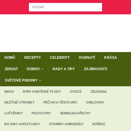
DOMŮ
RECEPTY
CELEBRITY
HUBNUTÍ
KRÁSA
ZDRAVÍ
DOMOV
RADY A TIPY
ZAJÍMAVOSTI
SVĚTOVÉ POKRMY
MASO
RYBY A MOŘSKÉ PLODY
OVOCE
ZELENINA
MLÉČNÉ VÝROBKY
PEČIVO A TĚSTOVINY
OBILOVINY
LUŠTĚNINY
POCHUTINY
SEMENA A OŘECHY
BYLINKY A ROSTLINKY
VITAMÍNY A MINERÁLY
KOŘENÍ