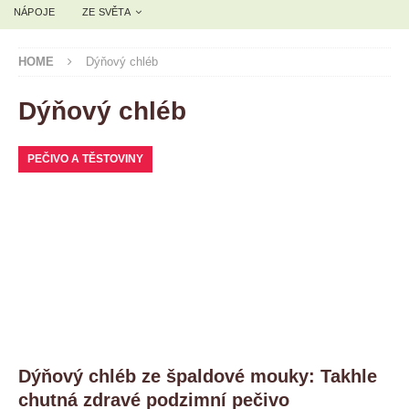
NÁPOJE
ZE SVĚTA
HOME
Dýňový chléb
Dýňový chléb
PEČIVO A TĚSTOVINY
Dýňový chléb ze špaldové mouky: Takhle
chutná zdravé podzimní pečivo