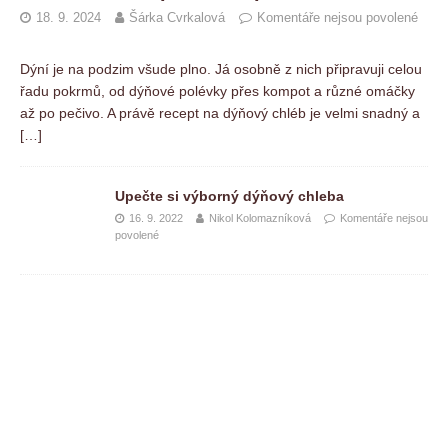
18. 9. 2024
Šárka Cvrkalová
Komentáře nejsou povolené
Dýní je na podzim všude plno. Já osobně z nich připravuji celou
řadu pokrmů, od dýňové polévky přes kompot a různé omáčky
až po pečivo. A právě recept na dýňový chléb je velmi snadný a
[…]
Upečte si výborný dýňový chleba
16. 9. 2022
Nikol Kolomazníková
Komentáře nejsou
povolené