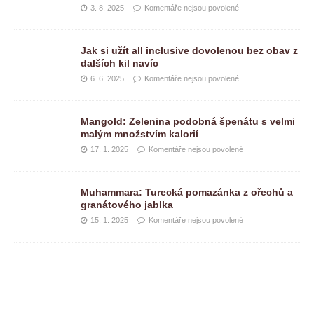
3. 8. 2025
Komentáře nejsou povolené
Jak si užít all inclusive dovolenou bez obav z
dalších kil navíc
6. 6. 2025
Komentáře nejsou povolené
Mangold: Zelenina podobná špenátu s velmi
malým množstvím kalorií
17. 1. 2025
Komentáře nejsou povolené
Muhammara: Turecká pomazánka z ořechů a
granátového jablka
15. 1. 2025
Komentáře nejsou povolené