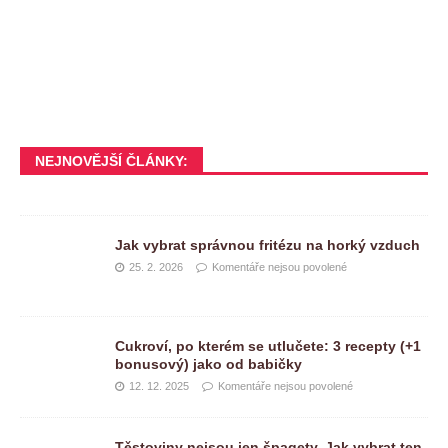
NEJNOVĚJŠÍ ČLÁNKY:
Jak vybrat správnou fritézu na horký vzduch
25. 2. 2026
Komentáře nejsou povolené
Cukroví, po kterém se utlučete: 3 recepty (+1
bonusový) jako od babičky
12. 12. 2025
Komentáře nejsou povolené
Těstoviny nejsou jen špagety. Jak vybrat ten