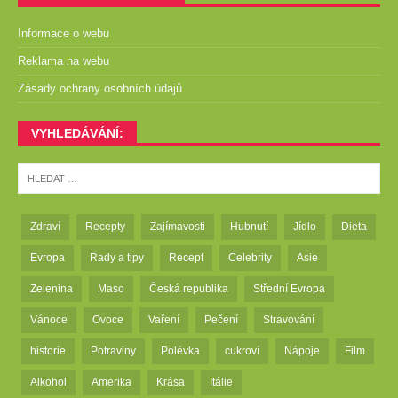
Informace o webu
Reklama na webu
Zásady ochrany osobních údajů
VYHLEDÁVÁNÍ:
Zdraví
Recepty
Zajímavosti
Hubnutí
Jídlo
Dieta
Evropa
Rady a tipy
Recept
Celebrity
Asie
Zelenina
Maso
Česká republika
Střední Evropa
Vánoce
Ovoce
Vaření
Pečení
Stravování
historie
Potraviny
Polévka
cukroví
Nápoje
Film
Alkohol
Amerika
Krása
Itálie