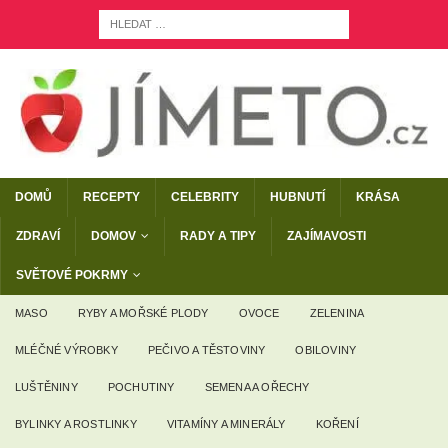
DOMŮ
RECEPTY
CELEBRITY
HUBNUTÍ
KRÁSA
ZDRAVÍ
DOMOV
RADY A TIPY
ZAJÍMAVOSTI
SVĚTOVÉ POKRMY
MASO
RYBY A MOŘSKÉ PLODY
OVOCE
ZELENINA
MLÉČNÉ VÝROBKY
PEČIVO A TĚSTOVINY
OBILOVINY
LUŠTĚNINY
POCHUTINY
SEMENA A OŘECHY
BYLINKY A ROSTLINKY
VITAMÍNY A MINERÁLY
KOŘENÍ