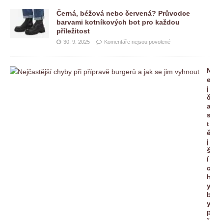
Černá, béžová nebo červená? Průvodce
barvami kotníkových bot pro každou
příležitost
30. 9. 2025
Komentáře nejsou povolené
N
e
j
č
a
s
t
ě
j
š
í
c
h
y
b
y
p