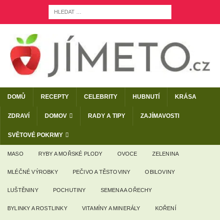
DOMŮ
RECEPTY
CELEBRITY
HUBNUTÍ
KRÁSA
ZDRAVÍ
DOMOV
RADY A TIPY
ZAJÍMAVOSTI
SVĚTOVÉ POKRMY
MASO
RYBY A MOŘSKÉ PLODY
OVOCE
ZELENINA
MLÉČNÉ VÝROBKY
PEČIVO A TĚSTOVINY
OBILOVINY
LUŠTĚNINY
POCHUTINY
SEMENA A OŘECHY
BYLINKY A ROSTLINKY
VITAMÍNY A MINERÁLY
KOŘENÍ