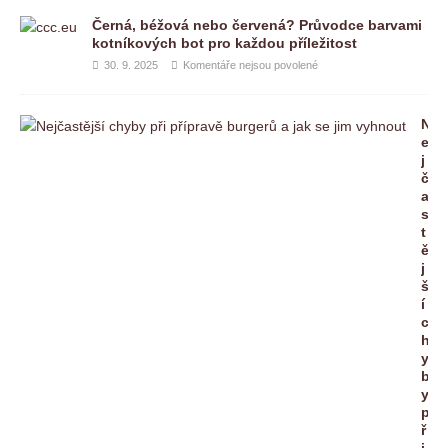
Černá, béžová nebo červená? Průvodce barvami
kotníkových bot pro každou příležitost
30. 9. 2025
Komentáře nejsou povolené
N
e
j
č
a
s
t
ě
j
š
í
c
h
y
b
y
p
ř
i