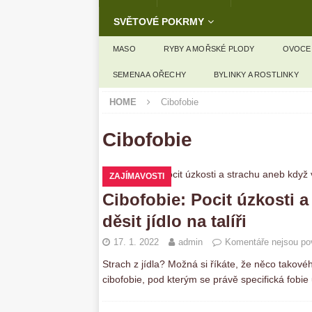
SVĚTOVÉ POKRMY
MASO
RYBY A MOŘSKÉ PLODY
OVOCE
SEMENA A OŘECHY
BYLINKY A ROSTLINKY
HOME
Cibofobie
Cibofobie
ZAJÍMAVOSTI
Cibofobie: Pocit úzkosti 
děsit jídlo na talíři
17. 1. 2022
admin
Komentáře nejsou po
Strach z jídla? Možná si říkáte, že něco takov
cibofobie, pod kterým se právě specifická fobie