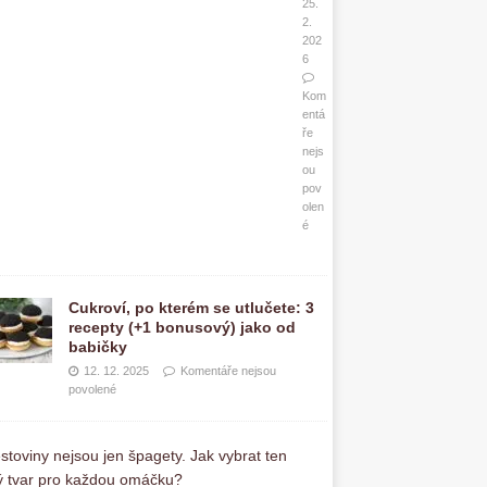
25.
2.
202
6
Kom
entá
ře
nejs
ou
pov
olen
é
Cukroví, po kterém se utlučete: 3
recepty (+1 bonusový) jako od
babičky
12. 12. 2025
Komentáře nejsou
povolené
T
ě