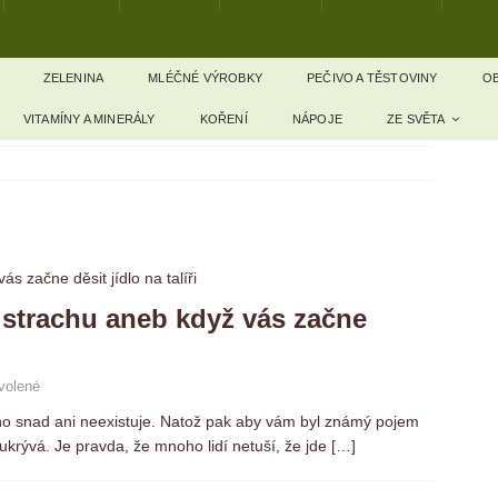
ZELENINA
MLÉČNÉ VÝROBKY
PEČIVO A TĚSTOVINY
OB
VITAMÍNY A MINERÁLY
KOŘENÍ
NÁPOJE
ZE SVĚTA
a strachu aneb když vás začne
volené
ého snad ani neexistuje. Natož pak aby vám byl známý pojem
 ukrývá. Je pravda, že mnoho lidí netuší, že jde
[…]