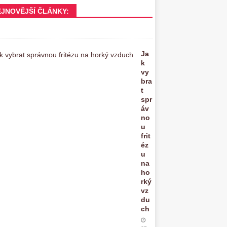
EJNOVĚJŠÍ ČLÁNKY:
Ja
k
vy
bra
t
spr
áv
no
u
frit
éz
u
na
ho
rký
vz
du
ch