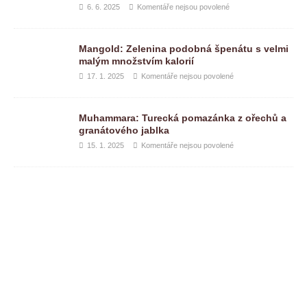
6. 6. 2025
Komentáře nejsou povolené
Mangold: Zelenina podobná špenátu s velmi
malým množstvím kalorií
17. 1. 2025
Komentáře nejsou povolené
Muhammara: Turecká pomazánka z ořechů a
granátového jablka
15. 1. 2025
Komentáře nejsou povolené