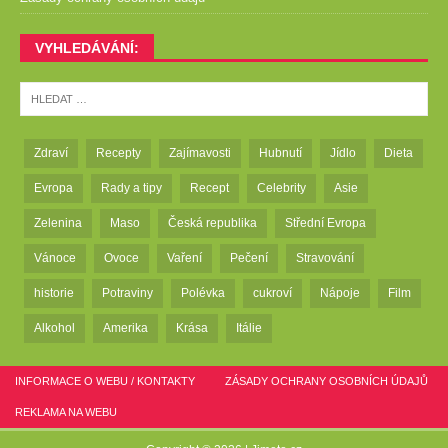
VYHLEDÁVÁNÍ:
Zdraví
Recepty
Zajímavosti
Hubnutí
Jídlo
Dieta
Evropa
Rady a tipy
Recept
Celebrity
Asie
Zelenina
Maso
Česká republika
Střední Evropa
Vánoce
Ovoce
Vaření
Pečení
Stravování
historie
Potraviny
Polévka
cukroví
Nápoje
Film
Alkohol
Amerika
Krása
Itálie
INFORMACE O WEBU / KONTAKTY
ZÁSADY OCHRANY OSOBNÍCH ÚDAJŮ
REKLAMA NA WEBU