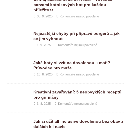
barvami kotníkových bot pro každou
příležitost
30. 9. 2025
Komentáře nejsou povolené
Nejčastější chyby při přípravě burgerů a jak
se jim vyhnout
1. 9. 2025
Komentáře nejsou povolené
Jaké boty si vzít na dovolenou k moři?
Průvodce pro muže
13. 8. 2025
Komentáře nejsou povolené
Kreativní zavařování: 5 neobvyklých receptů
pro gurmány
3. 8. 2025
Komentáře nejsou povolené
Jak si užít all inclusive dovolenou bez obav z
dalších kil navíc