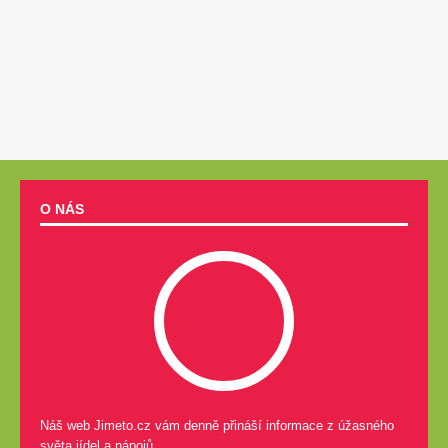
O NÁS
Náš web Jimeto.cz vám denně přináší informace z úžasného
světa jídel a nápojů.