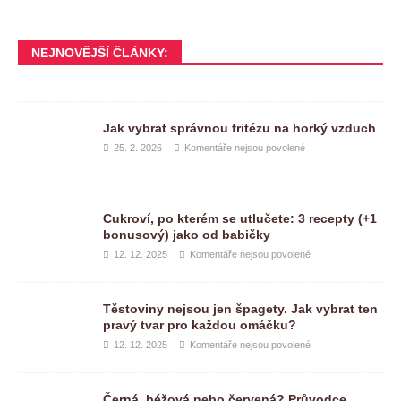
NEJNOVĚJŠÍ ČLÁNKY:
Jak vybrat správnou fritézu na horký vzduch
25. 2. 2026
Komentáře nejsou povolené
Cukroví, po kterém se utlučete: 3 recepty (+1
bonusový) jako od babičky
12. 12. 2025
Komentáře nejsou povolené
Těstoviny nejsou jen špagety. Jak vybrat ten
pravý tvar pro každou omáčku?
12. 12. 2025
Komentáře nejsou povolené
Černá, béžová nebo červená? Průvodce