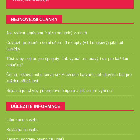
NEJNOVĚJŠÍ ČLÁNKY
Jak vybrat správnou fritézu na horký vzduch
Cukroví, po kterém se utlučete: 3 recepty (+1 bonusový) jako od
babičky
Těstoviny nejsou jen špagety. Jak vybrat ten pravý tvar pro každou
omáčku?
Černá, béžová nebo červená? Průvodce barvami kotníkových bot pro
každou příležitost
Nejčastější chyby při přípravě burgerů a jak se jim vyhnout
DŮLEŽITÉ INFORMACE
Informace o webu
Reklama na webu
Zásady ochrany osobních údajů