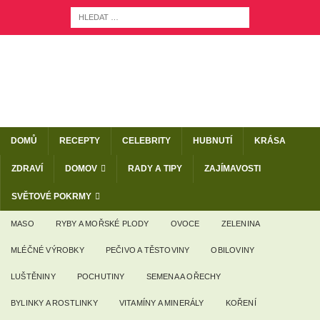
DOMŮ
RECEPTY
CELEBRITY
HUBNUTÍ
KRÁSA
ZDRAVÍ
DOMOV
RADY A TIPY
ZAJÍMAVOSTI
SVĚTOVÉ POKRMY
MASO
RYBY A MOŘSKÉ PLODY
OVOCE
ZELENINA
MLÉČNÉ VÝROBKY
PEČIVO A TĚSTOVINY
OBILOVINY
LUŠTĚNINY
POCHUTINY
SEMENA A OŘECHY
BYLINKY A ROSTLINKY
VITAMÍNY A MINERÁLY
KOŘENÍ