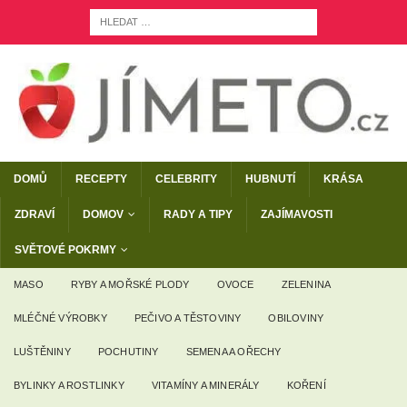
DOMŮ
RECEPTY
CELEBRITY
HUBNUTÍ
KRÁSA
ZDRAVÍ
DOMOV
RADY A TIPY
ZAJÍMAVOSTI
SVĚTOVÉ POKRMY
MASO
RYBY A MOŘSKÉ PLODY
OVOCE
ZELENINA
MLÉČNÉ VÝROBKY
PEČIVO A TĚSTOVINY
OBILOVINY
LUŠTĚNINY
POCHUTINY
SEMENA A OŘECHY
BYLINKY A ROSTLINKY
VITAMÍNY A MINERÁLY
KOŘENÍ