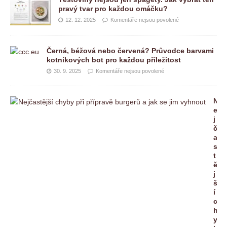
pravý tvar pro každou omáčku?
12. 12. 2025
Komentáře nejsou povolené
Černá, béžová nebo červená? Průvodce barvami
kotníkových bot pro každou příležitost
30. 9. 2025
Komentáře nejsou povolené
N
e
j
č
a
s
t
ě
j
š
í
c
h
y