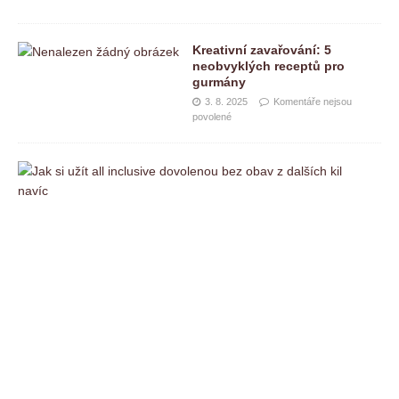
Kreativní zavařování: 5
neobvyklých receptů pro
gurmány
3. 8. 2025
Komentáře nejsou
povolené
J
a
k
s
i
u
ž
í
t
a
l
l
i
n
c