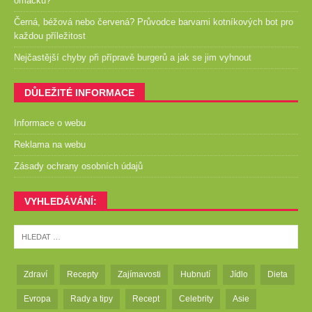
omáčku?
Černá, béžová nebo červená? Průvodce barvami kotníkových bot pro
každou příležitost
Nejčastější chyby při přípravě burgerů a jak se jim vyhnout
DŮLEŽITÉ INFORMACE
Informace o webu
Reklama na webu
Zásady ochrany osobních údajů
VYHLEDÁVÁNÍ:
Zdraví
Recepty
Zajímavosti
Hubnutí
Jídlo
Dieta
Evropa
Rady a tipy
Recept
Celebrity
Asie