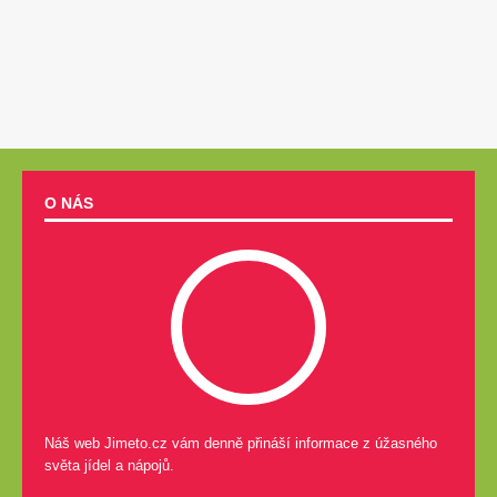
O NÁS
Náš web Jimeto.cz vám denně přináší informace z úžasného
světa jídel a nápojů.