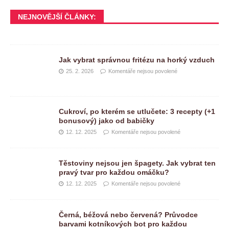
NEJNOVĚJŠÍ ČLÁNKY:
Jak vybrat správnou fritézu na horký vzduch
25. 2. 2026
Komentáře nejsou povolené
Cukroví, po kterém se utlučete: 3 recepty (+1
bonusový) jako od babičky
12. 12. 2025
Komentáře nejsou povolené
Těstoviny nejsou jen špagety. Jak vybrat ten
pravý tvar pro každou omáčku?
12. 12. 2025
Komentáře nejsou povolené
Černá, béžová nebo červená? Průvodce
barvami kotníkových bot pro každou