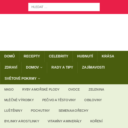
DOMŮ
RECEPTY
CELEBRITY
HUBNUTÍ
KRÁSA
ZDRAVÍ
DOMOV
RADY A TIPY
ZAJÍMAVOSTI
SVĚTOVÉ POKRMY
MASO
RYBY A MOŘSKÉ PLODY
OVOCE
ZELENINA
MLÉČNÉ VÝROBKY
PEČIVO A TĚSTOVINY
OBILOVINY
LUŠTĚNINY
POCHUTINY
SEMENA A OŘECHY
BYLINKY A ROSTLINKY
VITAMÍNY A MINERÁLY
KOŘENÍ