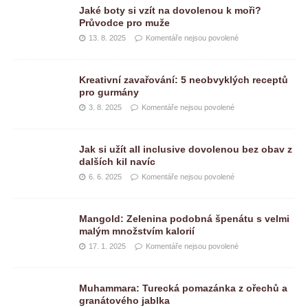
Jaké boty si vzít na dovolenou k moři?
Průvodce pro muže
13. 8. 2025
Komentáře nejsou povolené
Kreativní zavařování: 5 neobvyklých receptů
pro gurmány
3. 8. 2025
Komentáře nejsou povolené
Jak si užít all inclusive dovolenou bez obav z
dalších kil navíc
6. 6. 2025
Komentáře nejsou povolené
Mangold: Zelenina podobná špenátu s velmi
malým množstvím kalorií
17. 1. 2025
Komentáře nejsou povolené
Muhammara: Turecká pomazánka z ořechů a
granátového jablka