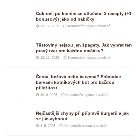
Cukroví, po kterém se utlučete: 3 recepty (+1
bonusový) jako od babičky
12. 12. 2025
Komentáře nejsou povolené
Těstoviny nejsou jen špagety. Jak vybrat ten
pravý tvar pro každou omáčku?
12. 12. 2025
Komentáře nejsou povolené
Černá, béžová nebo červená? Průvodce
barvami kotníkových bot pro každou
příležitost
30. 9. 2025
Komentáře nejsou povolené
Nejčastější chyby při přípravě burgerů a jak
se jim vyhnout
1. 9. 2025
Komentáře nejsou povolené