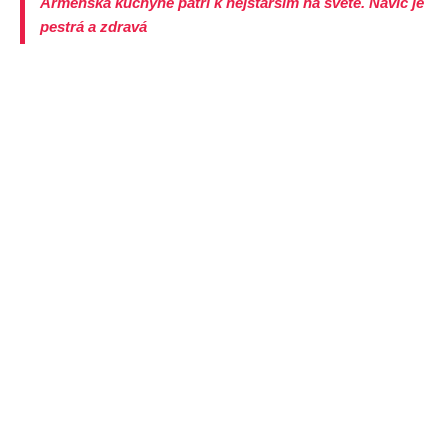
Arménská kuchyně patří k nejstarším na světě. Navíc je
pestrá a zdravá