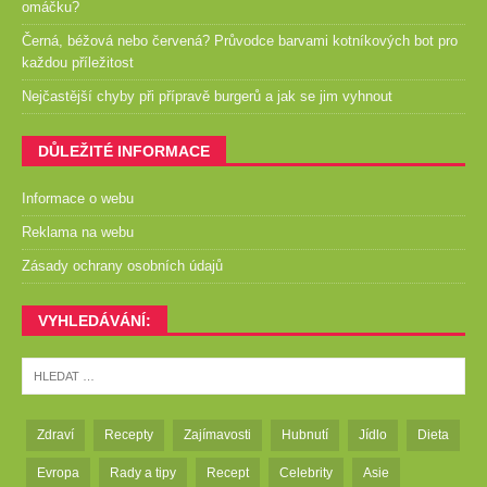
omáčku?
Černá, béžová nebo červená? Průvodce barvami kotníkových bot pro
každou příležitost
Nejčastější chyby při přípravě burgerů a jak se jim vyhnout
DŮLEŽITÉ INFORMACE
Informace o webu
Reklama na webu
Zásady ochrany osobních údajů
VYHLEDÁVÁNÍ:
Zdraví
Recepty
Zajímavosti
Hubnutí
Jídlo
Dieta
Evropa
Rady a tipy
Recept
Celebrity
Asie