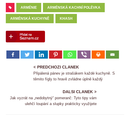
ARMÉNIE
ARMÉNSKÁ KACHNÍ POLÉVKA
ARMÉNSKÁ KUCHYNĚ
KHASH
PREDCHOZI CLANEK
Připálená pánev je strašákem každé kuchyně. S
těmito fígly to hravě zvládne úplně každý
DALSI CLANEK
Jak vyzrát na „nedobytný“ pomeranč: Tyto tipy vám
ulehčí loupání a slupky prakticky využijete