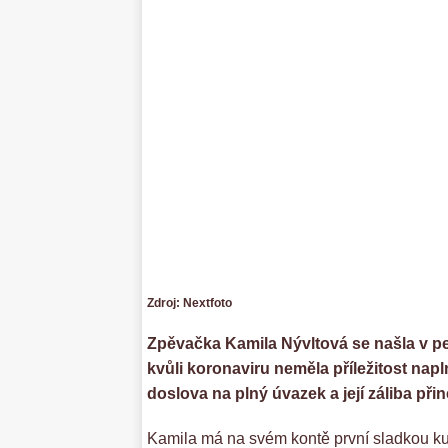
Zdroj: Nextfoto
Zpěvačka Kamila Nývltová se našla v pe
kvůli koronaviru neměla příležitost nap
doslova na plný úvazek a její záliba př
Kamila má na svém kontě první sladkou kuc