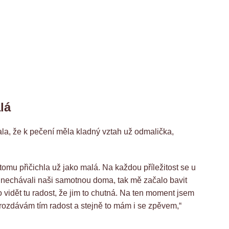
lá
la, že k pečení měla kladný vztah už odmalička,
tomu přičichla už jako malá. Na každou příležitost se u
ě nechávali naši samotnou doma, tak mě začalo bavit
 vidět tu radost, že jim to chutná. Na ten moment jsem
 rozdávám tím radost a stejně to mám i se zpěvem,“