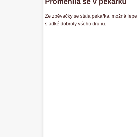
Proměnila se v pekařku
Ze zpěvačky se stala pekařka, možná lépe ř
sladké dobroty všeho druhu.