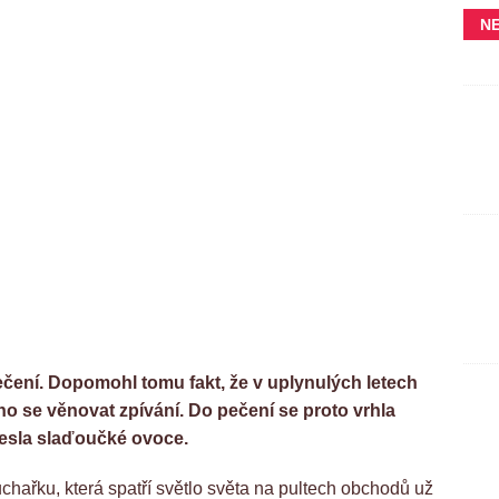
N
čení. Dopomohl tomu fakt, že v uplynulých letech
lno se věnovat zpívání. Do pečení se proto vrhla
inesla slaďoučké ovoce.
hařku, která spatří světlo světa na pultech obchodů už