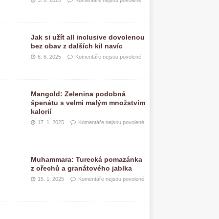
3. 8. 2025
Komentáře nejsou povolené
Jak si užít all inclusive dovolenou
bez obav z dalších kil navíc
6. 6. 2025
Komentáře nejsou povolené
Mangold: Zelenina podobná
špenátu s velmi malým množstvím
kalorií
17. 1. 2025
Komentáře nejsou povolené
Muhammara: Turecká pomazánka
z ořechů a granátového jablka
15. 1. 2025
Komentáře nejsou povolené