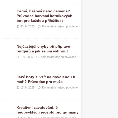
Černá, béžová nebo červená?
Průvodce barvami kotníkových
bot pro každou příležitost
30. 9. 2025
Komentáře nejsou povolené
Nejčastější chyby při přípravě
burgerů a jak se jim vyhnout
1. 9. 2025
Komentáře nejsou povolené
Jaké boty si vzít na dovolenou k
moři? Průvodce pro muže
13. 8. 2025
Komentáře nejsou povolené
Kreativní zavařování: 5
neobvyklých receptů pro gurmány