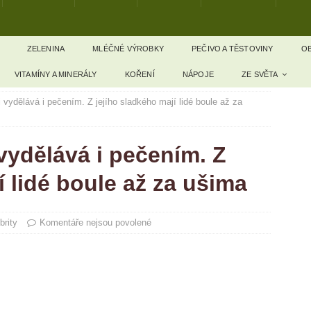
ZELENINA
MLÉČNÉ VÝROBKY
PEČIVO A TĚSTOVINY
OB
VITAMÍNY A MINERÁLY
KOŘENÍ
NÁPOJE
ZE SVĚTA
 vydělává i pečením. Z jejího sladkého mají lidé boule až za
vydělává i pečením. Z
í lidé boule až za ušima
brity
Komentáře nejsou povolené