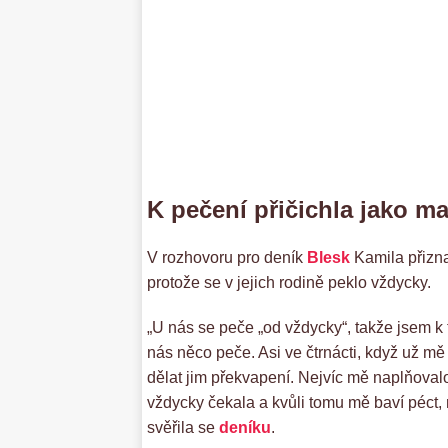
K pečení přičichla jako ma
V rozhovoru pro deník
Blesk
Kamila přizna
protože se v jejich rodině peklo vždycky.
„U nás se peče „od vždycky“, takže jsem k 
nás něco peče. Asi ve čtrnácti, když už m
dělat jim překvapení. Nejvíc mě naplňovalo
vždycky čekala a kvůli tomu mě baví péct,
svěřila se
deníku
.