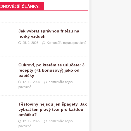
EJNOVĚJŠÍ ČLÁNKY:
Jak vybrat správnou fritézu na
horký vzduch
25. 2. 2026
Komentáře nejsou povolené
Cukroví, po kterém se utlučete: 3
recepty (+1 bonusový) jako od
babičky
12. 12. 2025
Komentáře nejsou
povolené
Těstoviny nejsou jen špagety. Jak
vybrat ten pravý tvar pro každou
omáčku?
12. 12. 2025
Komentáře nejsou
povolené