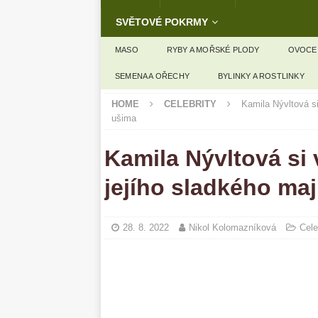
SVĚTOVÉ POKRMY
MASO
RYBY A MOŘSKÉ PLODY
OVOCE
SEMENA A OŘECHY
BYLINKY A ROSTLINKY
HOME
CELEBRITY
Kamila Nývltová si
ušima
Kamila Nývltová si 
jejího sladkého maj
28. 8. 2022
Nikol Kolomazníková
Cele