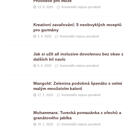
Průvodce pro muže
13. 8. 2025
Komentáře nejsou povolené
Kreativní zavařování: 5 neobvyklých receptů
pro gurmány
3. 8. 2025
Komentáře nejsou povolené
Jak si užít all inclusive dovolenou bez obav z
dalších kil navíc
6. 6. 2025
Komentáře nejsou povolené
Mangold: Zelenina podobná špenátu s velmi
malým množstvím kalorií
17. 1. 2025
Komentáře nejsou povolené
Muhammara: Turecká pomazánka z ořechů a
granátového jablka
15. 1. 2025
Komentáře nejsou povolené