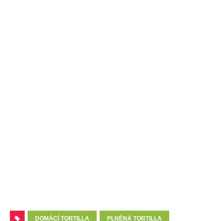
DOMÁCÍ TORTILLA
PLNĚNÁ TORTILLA