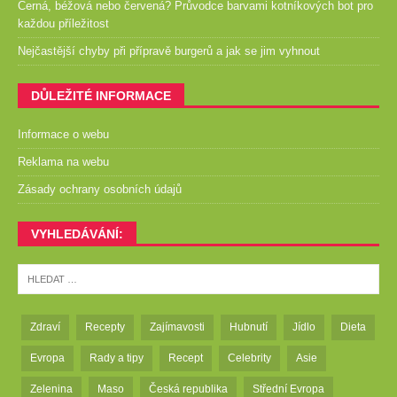
Černá, béžová nebo červená? Průvodce barvami kotníkových bot pro
každou příležitost
Nejčastější chyby při přípravě burgerů a jak se jim vyhnout
DŮLEŽITÉ INFORMACE
Informace o webu
Reklama na webu
Zásady ochrany osobních údajů
VYHLEDÁVÁNÍ:
Zdraví
Recepty
Zajímavosti
Hubnutí
Jídlo
Dieta
Evropa
Rady a tipy
Recept
Celebrity
Asie
Zelenina
Maso
Česká republika
Střední Evropa