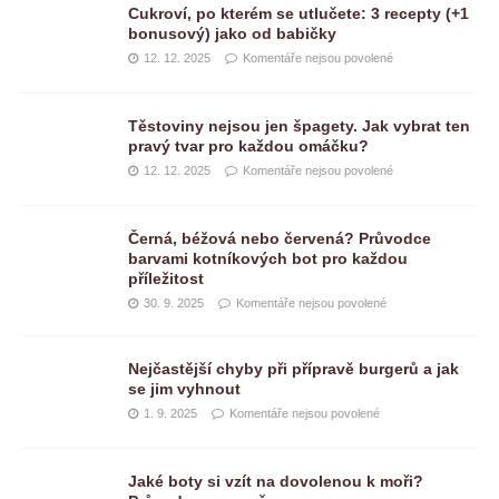
Cukroví, po kterém se utlučete: 3 recepty (+1
bonusový) jako od babičky
12. 12. 2025
Komentáře nejsou povolené
Těstoviny nejsou jen špagety. Jak vybrat ten
pravý tvar pro každou omáčku?
12. 12. 2025
Komentáře nejsou povolené
Černá, béžová nebo červená? Průvodce
barvami kotníkových bot pro každou
příležitost
30. 9. 2025
Komentáře nejsou povolené
Nejčastější chyby při přípravě burgerů a jak
se jim vyhnout
1. 9. 2025
Komentáře nejsou povolené
Jaké boty si vzít na dovolenou k moři?