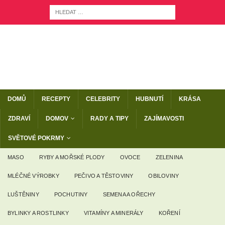
DOMŮ
RECEPTY
CELEBRITY
HUBNUTÍ
KRÁSA
ZDRAVÍ
DOMOV
RADY A TIPY
ZAJÍMAVOSTI
SVĚTOVÉ POKRMY
MASO
RYBY A MOŘSKÉ PLODY
OVOCE
ZELENINA
MLÉČNÉ VÝROBKY
PEČIVO A TĚSTOVINY
OBILOVINY
LUŠTĚNINY
POCHUTINY
SEMENA A OŘECHY
BYLINKY A ROSTLINKY
VITAMÍNY A MINERÁLY
KOŘENÍ