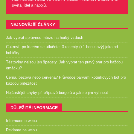
světa jídel a nápojů.
NEJNOVĚJŠÍ ČLÁNKY
Jak vybrat správnou fritézu na horký vzduch
Cukroví, po kterém se utlučete: 3 recepty (+1 bonusový) jako od
babičky
Těstoviny nejsou jen špagety. Jak vybrat ten pravý tvar pro každou
omáčku?
Černá, béžová nebo červená? Průvodce barvami kotníkových bot pro
každou příležitost
Nejčastější chyby při přípravě burgerů a jak se jim vyhnout
DŮLEŽITÉ INFORMACE
Informace o webu
Reklama na webu