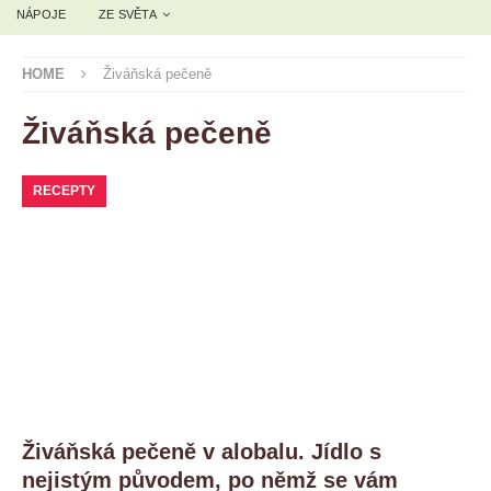
NÁPOJE
ZE SVĚTA
HOME
Živáňská pečeně
Živáňská pečeně
RECEPTY
Živáňská pečeně v alobalu. Jídlo s
nejistým původem, po němž se vám