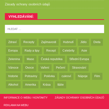
Zásady ochrany osobních údajů
VYHLEDÁVÁNÍ:
Zdraví
Recepty
Zajímavosti
Hubnutí
Jídlo
Dieta
Evropa
Rady a tipy
Recept
Celebrity
Asie
Zelenina
Maso
Česká republika
Střední Evropa
Vánoce
Ovoce
Vaření
Pečení
Stravování
historie
Potraviny
Polévka
cukroví
Nápoje
Film
Alkohol
Amerika
Krása
Itálie
INFORMACE O WEBU / KONTAKTY
ZÁSADY OCHRANY OSOBNÍCH ÚDAJŮ
REKLAMA NA WEBU