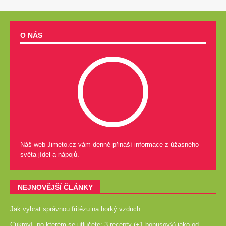
O NÁS
Náš web Jimeto.cz vám denně přináší informace z úžasného
světa jídel a nápojů.
NEJNOVĚJŠÍ ČLÁNKY
Jak vybrat správnou fritézu na horký vzduch
Cukroví, po kterém se utlučete: 3 recepty (+1 bonusový) jako od