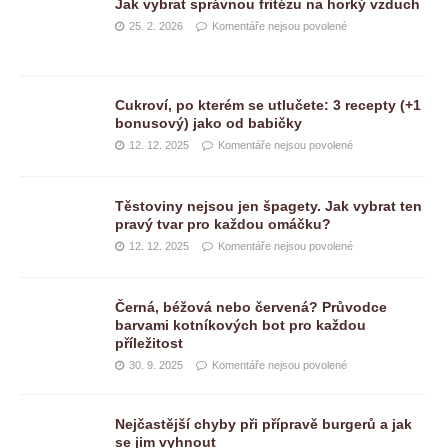
Jak vybrat správnou fritézu na horký vzduch
25. 2. 2026
Komentáře nejsou povolené
Cukroví, po kterém se utlučete: 3 recepty (+1
bonusový) jako od babičky
12. 12. 2025
Komentáře nejsou povolené
Těstoviny nejsou jen špagety. Jak vybrat ten
pravý tvar pro každou omáčku?
12. 12. 2025
Komentáře nejsou povolené
Černá, béžová nebo červená? Průvodce
barvami kotníkových bot pro každou
příležitost
30. 9. 2025
Komentáře nejsou povolené
Nejčastější chyby při přípravě burgerů a jak
se jim vyhnout