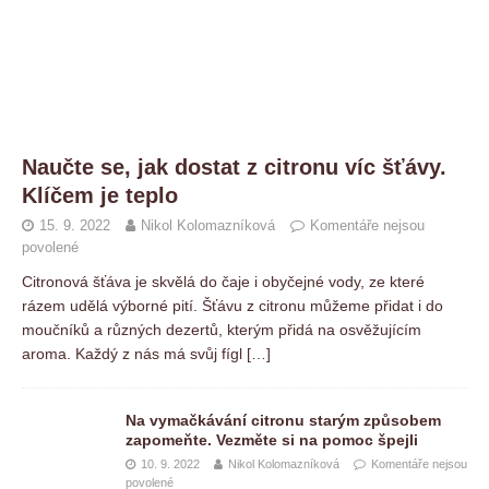
Naučte se, jak dostat z citronu víc šťávy.
Klíčem je teplo
15. 9. 2022
Nikol Kolomazníková
Komentáře nejsou
povolené
Citronová šťáva je skvělá do čaje i obyčejné vody, ze které
rázem udělá výborné pití. Šťávu z citronu můžeme přidat i do
moučníků a různých dezertů, kterým přidá na osvěžujícím
aroma. Každý z nás má svůj fígl
[…]
Na vymačkávání citronu starým způsobem
zapomeňte. Vezměte si na pomoc špejli
10. 9. 2022
Nikol Kolomazníková
Komentáře nejsou
povolené