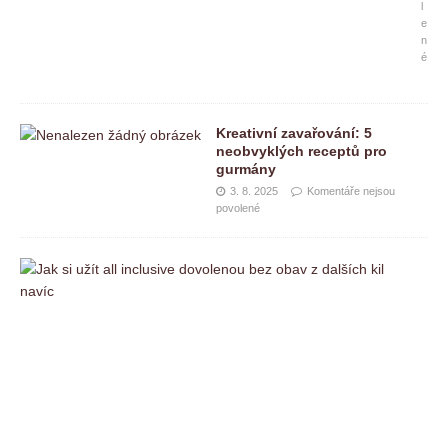
l
e
n
é
Kreativní zavařování: 5
neobvyklých receptů pro
gurmány
3. 8. 2025
Komentáře nejsou
povolené
J
a
k
s
i
u
ž
í
t
a
l