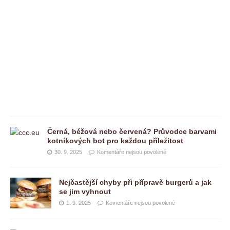
s
o
u
p
o
v
o
l
e
n
é
Černá, béžová nebo červená? Průvodce barvami
kotníkových bot pro každou příležitost
30. 9. 2025
Komentáře nejsou povolené
Nejčastější chyby při přípravě burgerů a jak
se jim vyhnout
1. 9. 2025
Komentáře nejsou povolené