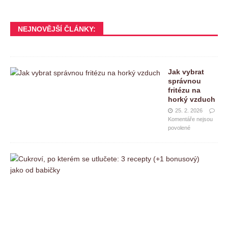
NEJNOVĚJŠÍ ČLÁNKY:
Jak vybrat
správnou
fritézu na
horký vzduch
25. 2. 2026
Komentáře nejsou
povolené
C
u
k
r
o
v
í
,