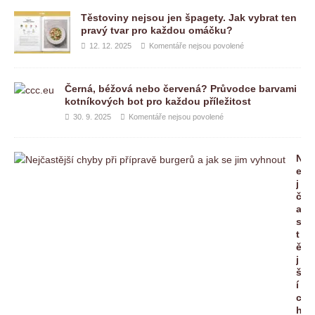
Těstoviny nejsou jen špagety. Jak vybrat ten
pravý tvar pro každou omáčku?
12. 12. 2025
Komentáře nejsou povolené
Černá, béžová nebo červená? Průvodce barvami
kotníkových bot pro každou příležitost
30. 9. 2025
Komentáře nejsou povolené
N
e
j
č
a
s
t
ě
j
š
í
c
h