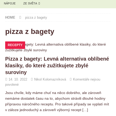
NÁPOJE
ZE SVĚTA
HOME
pizza z bagety
pizza z bagety
RECEPTY
Pizza z bagety: Levná alternativa oblíbené
klasiky, do které zužitkujete zbylé
suroviny
14. 10. 2022
Nikol Kolomazníková
Komentáře nejsou
povolené
Jsou chvíle, kdy máme chuť na něco dobrého, ale zároveň
nemáme dostatek času na to, abychom strávili dlouhé hodiny
přípravou náročného receptu. Pro takové případy se vyplatí mít
v záloze jednoduchý a zároveň výborný recept
[…]