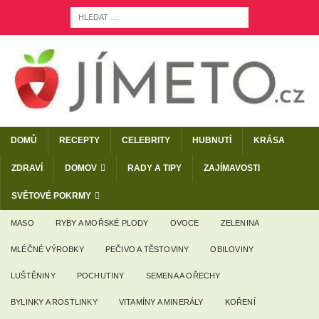
DOMŮ
RECEPTY
CELEBRITY
HUBNUTÍ
KRÁSA
ZDRAVÍ
DOMOV
RADY A TIPY
ZAJÍMAVOSTI
SVĚTOVÉ POKRMY
MASO
RYBY A MOŘSKÉ PLODY
OVOCE
ZELENINA
MLÉČNÉ VÝROBKY
PEČIVO A TĚSTOVINY
OBILOVINY
LUŠTĚNINY
POCHUTINY
SEMENA A OŘECHY
BYLINKY A ROSTLINKY
VITAMÍNY A MINERÁLY
KOŘENÍ