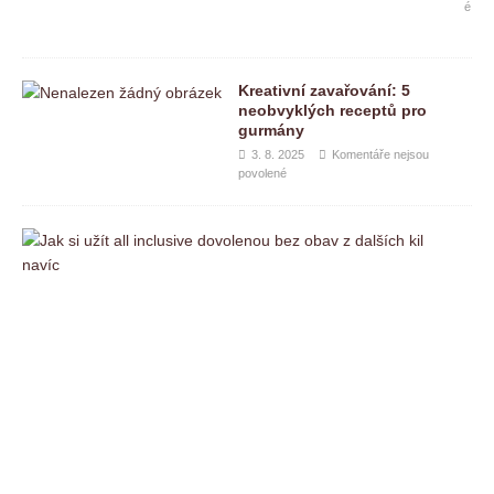
é
Kreativní zavařování: 5
neobvyklých receptů pro
gurmány
3. 8. 2025
Komentáře nejsou
povolené
J
a
k
s
i
u
ž
í
t
a
l
l
i