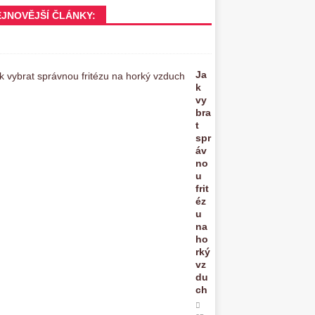
EJNOVĚJŠÍ ČLÁNKY:
Ja
k
vy
bra
t
spr
áv
no
u
frit
éz
u
na
ho
rký
vz
du
ch