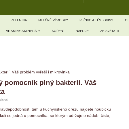
ZELENINA
MLÉČNÉ VÝROBKY
PEČIVO A TĚSTOVINY
OB
VITAMÍNY A MINERÁLY
KOŘENÍ
NÁPOJE
ZE SVĚTA
 pomocník plný bakterií. Váš
ka
olené
í pravděpodobností tam u kuchyňského dřezu najdete houbičku
čkoli se jedná o pomocníka, se kterým udržujete nádobí čisté,