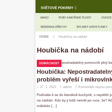
SVĚTOVÉ POKRMY
MASO
RYBY A MOŘSKÉ PLODY
OVOCE
SEMENA A OŘECHY
BYLINKY A ROSTLINKY
HOME
Houbička na nádobí
Houbička na nádobí
DOMÁCNOST
Houbička: Nepostradatelný
problém vyřeší i mikrovln
27. 1. 2022
admin
Komentáře nejsou pov
Podíváte-li se do kterékoli kuchyně, s největš
na nádobí. Kdo by ji totiž neměl po ruce, že? A
málokdo
[…]