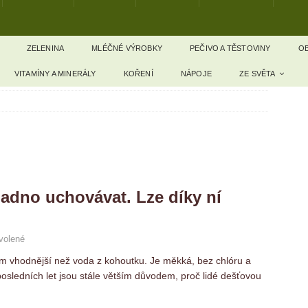
ZELENINA
MLÉČNÉ VÝROBKY
PEČIVO A TĚSTOVINY
OB
VITAMÍNY A MINERÁLY
KOŘENÍ
NÁPOJE
ZE SVĚTA
dno uchovávat. Lze díky ní
volené
m vhodnější než voda z kohoutku. Je měkká, bez chlóru a
sledních let jsou stále větším důvodem, proč lidé dešťovou