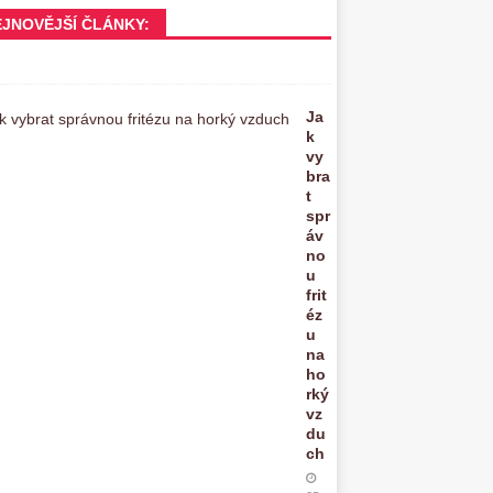
EJNOVĚJŠÍ ČLÁNKY:
Ja
k
vy
bra
t
spr
áv
no
u
frit
éz
u
na
ho
rký
vz
du
ch