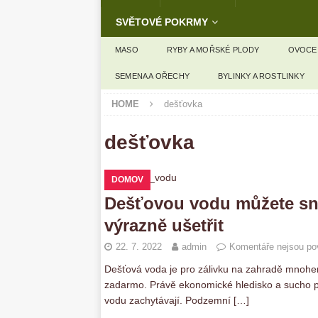
SVĚTOVÉ POKRMY
MASO
RYBY A MOŘSKÉ PLODY
OVOCE
SEMENA A OŘECHY
BYLINKY A ROSTLINKY
HOME
dešťovka
dešťovka
DOMOV
Dešťovou vodu můžete sna
výrazně ušetřit
22. 7. 2022
admin
Komentáře nejsou po
Dešťová voda je pro zálivku na zahradě mnohe
zadarmo. Právě ekonomické hledisko a sucho po
vodu zachytávají. Podzemní
[…]