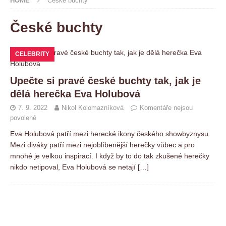
HOME
České buchty
České buchty
CELEBRITY
Upečte si pravé české buchty tak, jak je
dělá herečka Eva Holubová
7. 9. 2022
Nikol Kolomazníková
Komentáře nejsou
povolené
Eva Holubová patří mezi herecké ikony českého showbyznysu.
Mezi diváky patří mezi nejoblíbenější herečky vůbec a pro
mnohé je velkou inspirací. I když by to do tak zkušené herečky
nikdo netipoval, Eva Holubová se netají
[…]