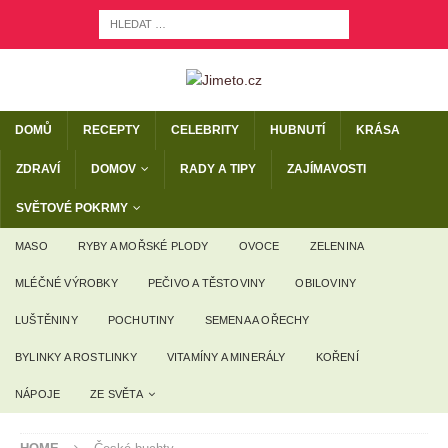
DOMŮ
RECEPTY
CELEBRITY
HUBNUTÍ
KRÁSA
ZDRAVÍ
DOMOV
RADY A TIPY
ZAJÍMAVOSTI
SVĚTOVÉ POKRMY
MASO
RYBY A MOŘSKÉ PLODY
OVOCE
ZELENINA
MLÉČNÉ VÝROBKY
PEČIVO A TĚSTOVINY
OBILOVINY
LUŠTĚNINY
POCHUTINY
SEMENA A OŘECHY
BYLINKY A ROSTLINKY
VITAMÍNY A MINERÁLY
KOŘENÍ
NÁPOJE
ZE SVĚTA