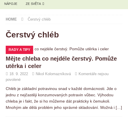
NÁPOJE
ZE SVĚTA
HOME
Čerstvý chléb
Čerstvý chléb
RADY A TIPY
Mějte chleba co nejdéle čerstvý. Pomůže
utěrka i celer
18. 9. 2022
Nikol Kolomazníková
Komentáře nejsou
povolené
Chléb je základní potravinou snad v každé domácnosti. Jde o
jednu z nejčastěji konzumovaných potravin vůbec. Výhodou
chleba je i fakt, že si ho můžeme dát prakticky k čemukoli.
Mnohým ale dělá problém jeho správné skladování. Možná i
[…]