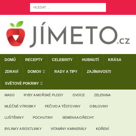
DOMŮ
RECEPTY
CELEBRITY
HUBNUTÍ
KRÁSA
ZDRAVÍ
DOMOV
RADY A TIPY
ZAJÍMAVOSTI
SVĚTOVÉ POKRMY
MASO
RYBY A MOŘSKÉ PLODY
OVOCE
ZELENINA
MLÉČNÉ VÝROBKY
PEČIVO A TĚSTOVINY
OBILOVINY
LUŠTĚNINY
POCHUTINY
SEMENA A OŘECHY
BYLINKY A ROSTLINKY
VITAMÍNY A MINERÁLY
KOŘENÍ