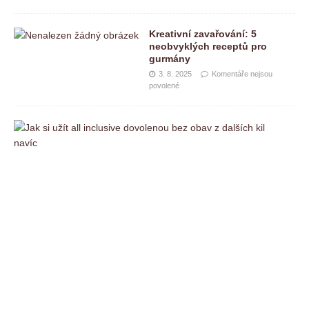
Kreativní zavařování: 5
neobvyklých receptů pro
gurmány
3. 8. 2025
Komentáře nejsou
povolené
J
a
k
s
i
u
ž
í
t
a
l
l
i
n
c