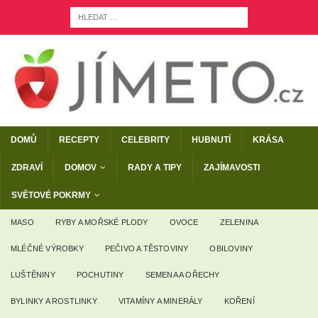
DOMŮ
RECEPTY
CELEBRITY
HUBNUTÍ
KRÁSA
ZDRAVÍ
DOMOV
RADY A TIPY
ZAJÍMAVOSTI
SVĚTOVÉ POKRMY
MASO
RYBY A MOŘSKÉ PLODY
OVOCE
ZELENINA
MLÉČNÉ VÝROBKY
PEČIVO A TĚSTOVINY
OBILOVINY
LUŠTĚNINY
POCHUTINY
SEMENA A OŘECHY
BYLINKY A ROSTLINKY
VITAMÍNY A MINERÁLY
KOŘENÍ