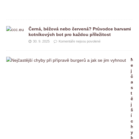
é
Černá, béžová nebo červená? Průvodce barvami
kotníkových bot pro každou příležitost
30. 9. 2025
Komentáře nejsou povolené
N
e
j
č
a
s
t
ě
j
š
í
c
h
y
b