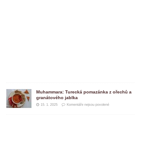
e
j
s
o
u
p
o
v
o
l
e
n
é
Muhammara: Turecká pomazánka z ořechů a
granátového jablka
15. 1. 2025
Komentáře nejsou povolené