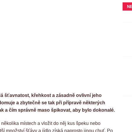
N
á šťavnatost, křehkost a zásadně ovlivní jeho
domuje a zbytečně se tak při přípravě některých
ak a čím správně maso špikovat, aby bylo dokonalé.
několika místech a vložit do něj kus špeku nebo
tší množství šťávy a jídlo získá naprosto jinou chuť. Po