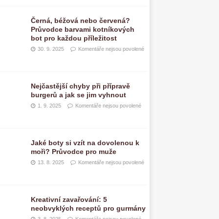
Černá, béžová nebo červená?
Průvodce barvami kotníkových
bot pro každou příležitost
30. 9. 2025
Komentáře nejsou povolené
Nejčastější chyby při přípravě
burgerů a jak se jim vyhnout
1. 9. 2025
Komentáře nejsou povolené
Jaké boty si vzít na dovolenou k
moři? Průvodce pro muže
13. 8. 2025
Komentáře nejsou povolené
Kreativní zavařování: 5
neobvyklých receptů pro gurmány