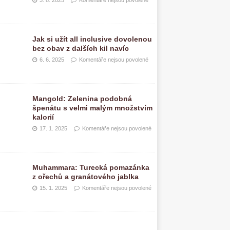
3. 8. 2025
Komentáře nejsou povolené
Jak si užít all inclusive dovolenou
bez obav z dalších kil navíc
6. 6. 2025
Komentáře nejsou povolené
Mangold: Zelenina podobná
špenátu s velmi malým množstvím
kalorií
17. 1. 2025
Komentáře nejsou povolené
Muhammara: Turecká pomazánka
z ořechů a granátového jablka
15. 1. 2025
Komentáře nejsou povolené