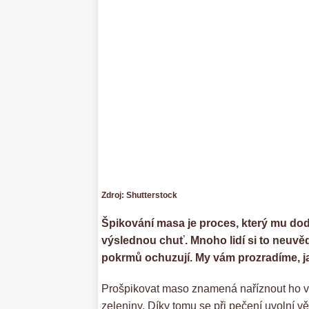
Zdroj: Shutterstock
Špikování masa je proces, který mu dod
výslednou chuť. Mnoho lidí si to neuvě
pokrmů ochuzují. My vám prozradíme, j
Prošpikovat maso znamená naříznout ho v 
zeleniny. Díky tomu se při pečení uvolní vě