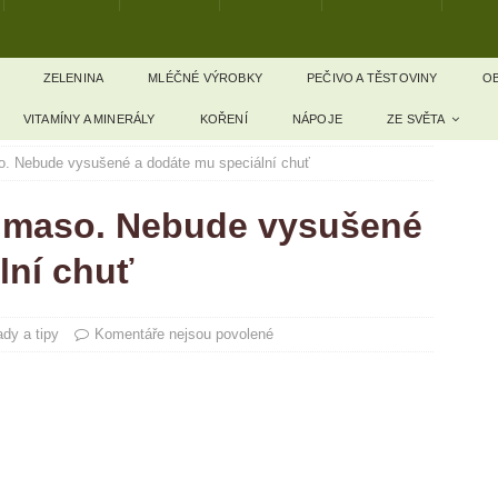
ZELENINA
MLÉČNÉ VÝROBKY
PEČIVO A TĚSTOVINY
OB
VITAMÍNY A MINERÁLY
KOŘENÍ
NÁPOJE
ZE SVĚTA
o. Nebude vysušené a dodáte mu speciální chuť
t maso. Nebude vysušené
lní chuť
dy a tipy
Komentáře nejsou povolené