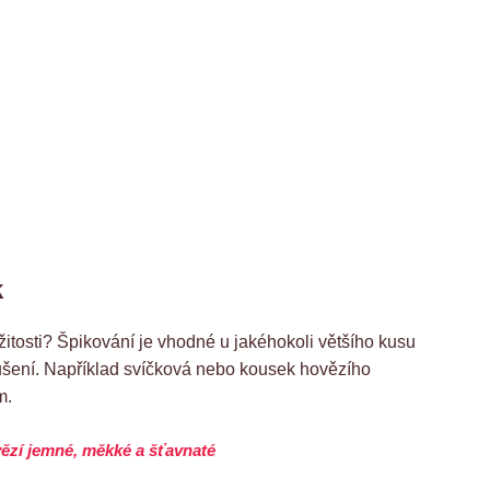
k
ežitosti? Špikování je vhodné u jakéhokoli většího kusu
ušení. Například svíčková nebo kousek hovězího
m.
ězí jemné, měkké a šťavnaté