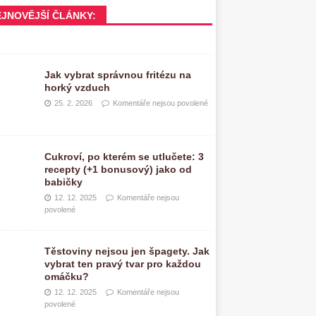
EJNOVĚJŠÍ ČLÁNKY:
Jak vybrat správnou fritézu na
horký vzduch
25. 2. 2026
Komentáře nejsou povolené
Cukroví, po kterém se utlučete: 3
recepty (+1 bonusový) jako od
babičky
12. 12. 2025
Komentáře nejsou
povolené
Těstoviny nejsou jen špagety. Jak
vybrat ten pravý tvar pro každou
omáčku?
12. 12. 2025
Komentáře nejsou
povolené