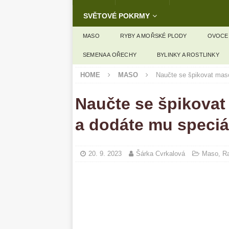
SVĚTOVÉ POKRMY
MASO
RYBY A MOŘSKÉ PLODY
OVOCE
SEMENA A OŘECHY
BYLINKY A ROSTLINKY
HOME
MASO
Naučte se špikovat mas
Naučte se špikova
a dodáte mu speciá
20. 9. 2023
Šárka Cvrkalová
Maso
,
Ra