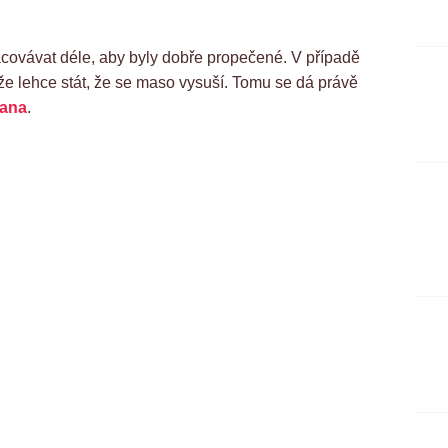
acovávat déle, aby byly dobře propečené. V případě
že lehce stát, že se maso vysuší. Tomu se dá právě
iana
.