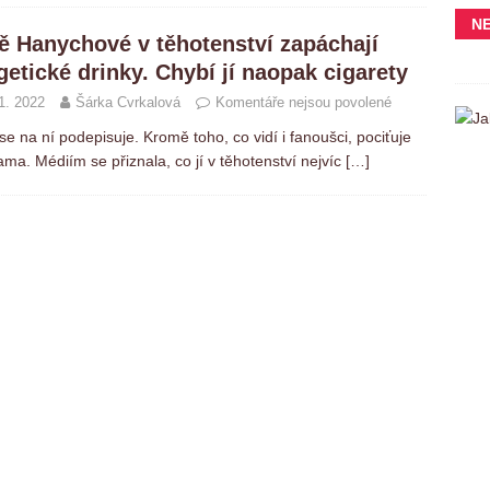
N
ě Hanychové v těhotenství zapáchají
getické drinky. Chybí jí naopak cigarety
1. 2022
Šárka Cvrkalová
Komentáře nejsou povolené
e na ní podepisuje. Kromě toho, co vidí i fanoušci, pociťuje
ma. Médiím se přiznala, co jí v těhotenství nejvíc
[…]