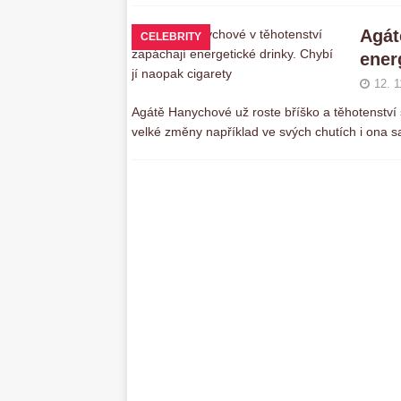
Agát
CELEBRITY
ener
12. 1
Agátě Hanychové už roste bříško a těhotenství s
velké změny například ve svých chutích i ona sa