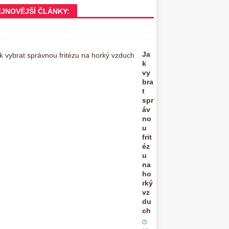
EJNOVĚJŠÍ ČLÁNKY:
Ja
k
vy
bra
t
spr
áv
no
u
frit
éz
u
na
ho
rký
vz
du
ch