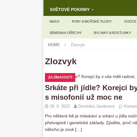
SVĚTOVÉ POKRMY
MASO
RYBY A MOŘSKÉ PLODY
OVOCE
SEMENA A OŘECHY
BYLINKY A ROSTLINKY
HOME
Zlozvyk
Zlozvyk
ZAJÍMAVOSTI
Srkáte při jídle? Korejci b
s misofonií už moc ne
30. 9. 2023
Dominika Jandorová
Koment
Pro některé lidi je mlaskání a srkání u jídla n
překvapivě i genetické základy. Zjistěte, proč n
někoho je zvuk
[…]