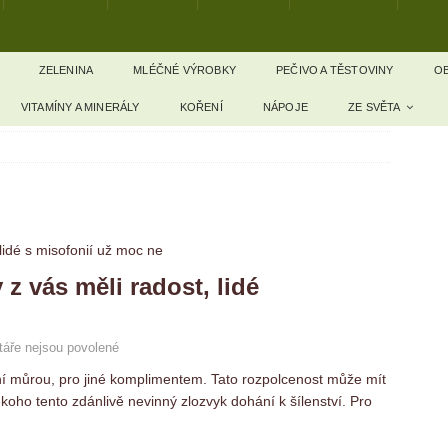
ZELENINA
MLÉČNÉ VÝROBKY
PEČIVO A TĚSTOVINY
OB
VITAMÍNY A MINERÁLY
KOŘENÍ
NÁPOJE
ZE SVĚTA
y z vás měli radost, lidé
áře nejsou povolené
oční můrou, pro jiné komplimentem. Tato rozpolcenost může mít
ěkoho tento zdánlivě nevinný zlozvyk dohání k šílenství. Pro