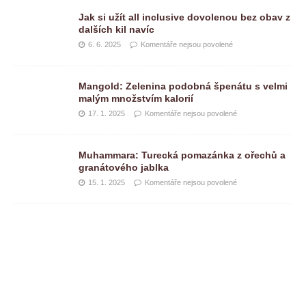
Jak si užít all inclusive dovolenou bez obav z
dalších kil navíc
6. 6. 2025
Komentáře nejsou povolené
Mangold: Zelenina podobná špenátu s velmi
malým množstvím kalorií
17. 1. 2025
Komentáře nejsou povolené
Muhammara: Turecká pomazánka z ořechů a
granátového jablka
15. 1. 2025
Komentáře nejsou povolené