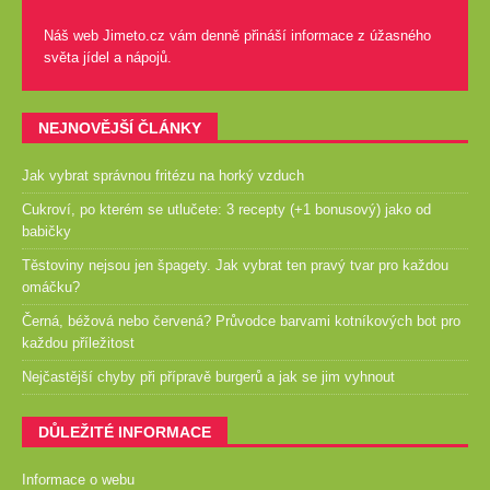
Náš web Jimeto.cz vám denně přináší informace z úžasného
světa jídel a nápojů.
NEJNOVĚJŠÍ ČLÁNKY
Jak vybrat správnou fritézu na horký vzduch
Cukroví, po kterém se utlučete: 3 recepty (+1 bonusový) jako od
babičky
Těstoviny nejsou jen špagety. Jak vybrat ten pravý tvar pro každou
omáčku?
Černá, béžová nebo červená? Průvodce barvami kotníkových bot pro
každou příležitost
Nejčastější chyby při přípravě burgerů a jak se jim vyhnout
DŮLEŽITÉ INFORMACE
Informace o webu