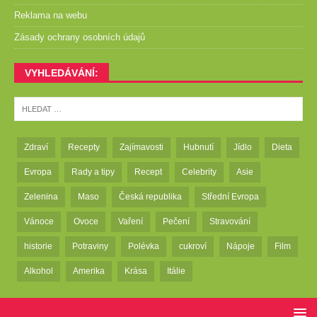
Reklama na webu
Zásady ochrany osobních údajů
VYHLEDÁVÁNÍ:
Zdraví
Recepty
Zajímavosti
Hubnutí
Jídlo
Dieta
Evropa
Rady a tipy
Recept
Celebrity
Asie
Zelenina
Maso
Česká republika
Střední Evropa
Vánoce
Ovoce
Vaření
Pečení
Stravování
historie
Potraviny
Polévka
cukroví
Nápoje
Film
Alkohol
Amerika
Krása
Itálie