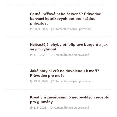
Černá, béžová nebo červená? Průvodce
barvami kotníkových bot pro každou
příležitost
30. 9. 2025
Komentáře nejsou povolené
Nejčastější chyby při přípravě burgerů a jak
se jim vyhnout
1. 9. 2025
Komentáře nejsou povolené
Jaké boty si vzít na dovolenou k moři?
Průvodce pro muže
13. 8. 2025
Komentáře nejsou povolené
Kreativní zavařování: 5 neobvyklých receptů
pro gurmány
3. 8. 2025
Komentáře nejsou povolené