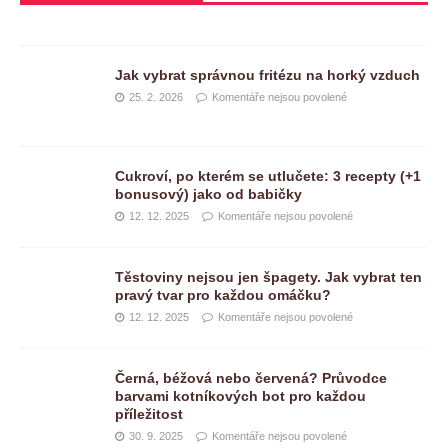
Jak vybrat správnou fritézu na horký vzduch
25. 2. 2026
Komentáře nejsou povolené
Cukroví, po kterém se utlučete: 3 recepty (+1
bonusový) jako od babičky
12. 12. 2025
Komentáře nejsou povolené
Těstoviny nejsou jen špagety. Jak vybrat ten
pravý tvar pro každou omáčku?
12. 12. 2025
Komentáře nejsou povolené
Černá, béžová nebo červená? Průvodce
barvami kotníkových bot pro každou
příležitost
30. 9. 2025
Komentáře nejsou povolené