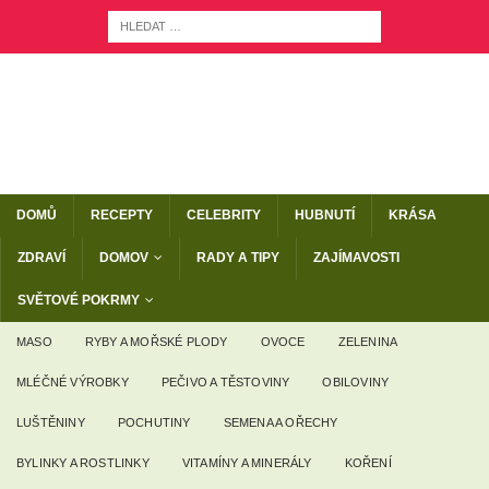
DOMŮ
RECEPTY
CELEBRITY
HUBNUTÍ
KRÁSA
ZDRAVÍ
DOMOV
RADY A TIPY
ZAJÍMAVOSTI
SVĚTOVÉ POKRMY
MASO
RYBY A MOŘSKÉ PLODY
OVOCE
ZELENINA
MLÉČNÉ VÝROBKY
PEČIVO A TĚSTOVINY
OBILOVINY
LUŠTĚNINY
POCHUTINY
SEMENA A OŘECHY
BYLINKY A ROSTLINKY
VITAMÍNY A MINERÁLY
KOŘENÍ