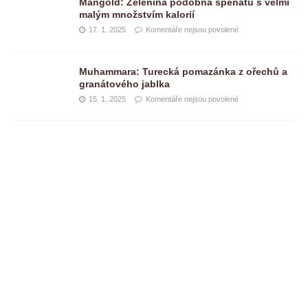
Mangold: Zelenina podobná špenátu s velmi
malým množstvím kalorií
17. 1. 2025
Komentáře nejsou povolené
Muhammara: Turecká pomazánka z ořechů a
granátového jablka
15. 1. 2025
Komentáře nejsou povolené