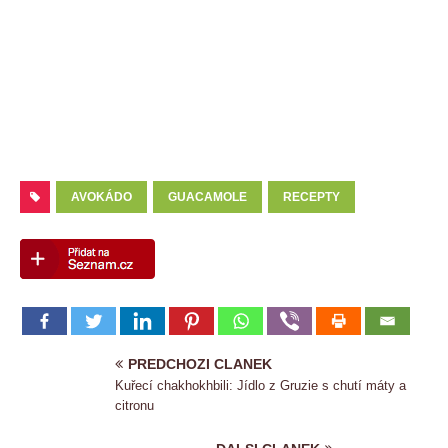
AVOKÁDO
GUACAMOLE
RECEPTY
PREDCHOZI CLANEK
Kuřecí chakhokhbili: Jídlo z Gruzie s chutí máty a
citronu