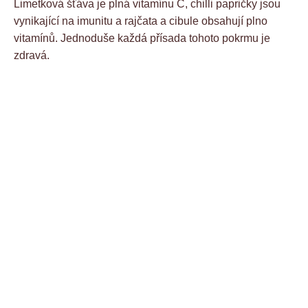
Limetková šťáva je plná vitamínu C, chilli papričky jsou
vynikající na imunitu a rajčata a cibule obsahují plno
vitamínů. Jednoduše každá přísada tohoto pokrmu je
zdravá.