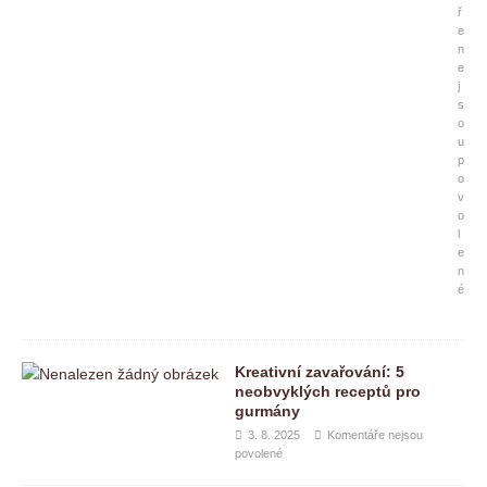
ř
e
n
e
j
s
o
u
p
o
v
o
l
e
n
é
Kreativní zavařování: 5
neobvyklých receptů pro
gurmány
3. 8. 2025
Komentáře nejsou
povolené