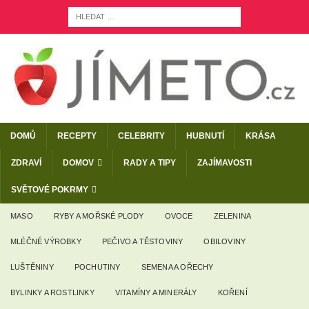
DOMŮ
RECEPTY
CELEBRITY
HUBNUTÍ
KRÁSA
ZDRAVÍ
DOMOV
RADY A TIPY
ZAJÍMAVOSTI
SVĚTOVÉ POKRMY
MASO
RYBY A MOŘSKÉ PLODY
OVOCE
ZELENINA
MLÉČNÉ VÝROBKY
PEČIVO A TĚSTOVINY
OBILOVINY
LUŠTĚNINY
POCHUTINY
SEMENA A OŘECHY
BYLINKY A ROSTLINKY
VITAMÍNY A MINERÁLY
KOŘENÍ