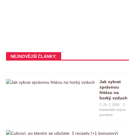
NEJNOVĚJŠÍ ČLÁNKY:
Jak vybrat
správnou
fritézu na
horký vzduch
25. 2. 2026
Komentáře nejsou
povolené
C