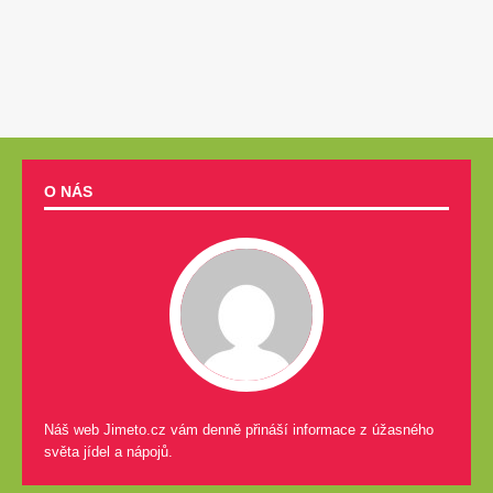
O NÁS
Náš web Jimeto.cz vám denně přináší informace z úžasného
světa jídel a nápojů.