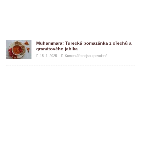
l
e
n
é
Muhammara: Turecká pomazánka z ořechů a
granátového jablka
15. 1. 2025
Komentáře nejsou povolené