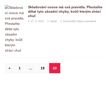
Skladování ovoce má svá pravidla. Přestaňte
dělat tyto zásadní chyby, kvůli kterým ztrácí
chuť
27. 5. 2021
admin
Komentáře nejsou povolené
«
1
…
19
20