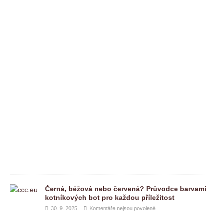
n
t
á
ř
e
n
e
j
s
o
u
p
o
v
o
l
e
n
é
Černá, béžová nebo červená? Průvodce barvami
kotníkových bot pro každou příležitost
30. 9. 2025
Komentáře nejsou povolené