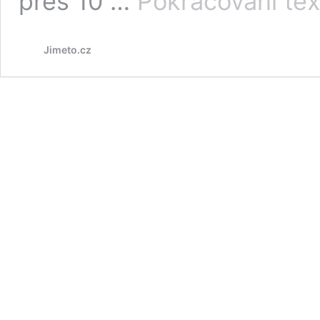
přes 10 …
Pokračování tex
Jimeto.cz