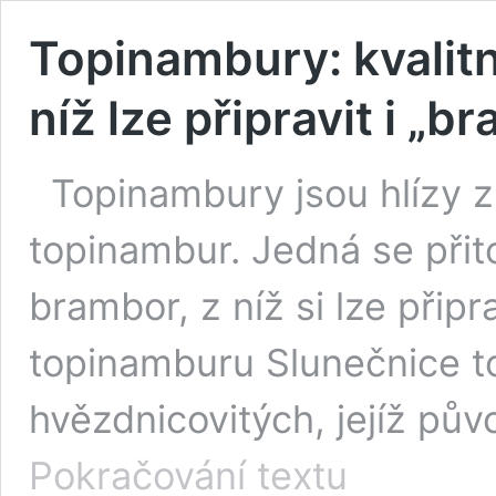
Topinambury: kvalitn
níž lze připravit i „
Topinambury jsou hlízy z
topinambur. Jedná se přit
brambor, z níž si lze připr
topinamburu Slunečnice to
hvězdnicovitých, jejíž pů
Topinambury:
Pokračování textu
kvalitní