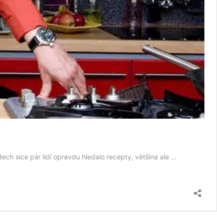
dech sice pár lidí opravdu hledalo recepty, většina ale …