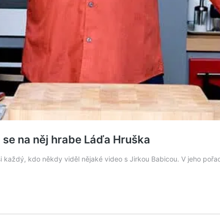
m se na něj hrabe Láďa Hruška
asi každý, kdo někdy viděl nějaké video s Jirkou Babicou. V jeho pořa