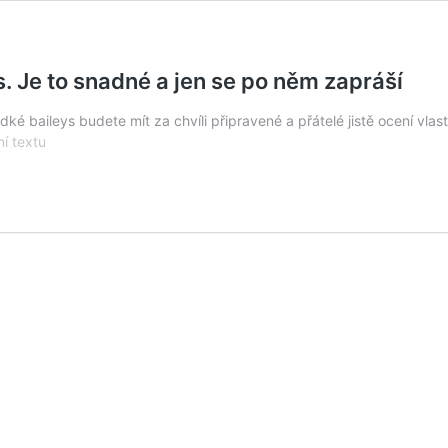
ys. Je to snadné a jen se po něm zapráší
dké baileys budete mít za chvíli připravené a přátelé jistě ocení v
Připravte
í textu
si
domácí
likér
ve
stylu
baileys.
Je
to
snadné
a
jen
se
po
něm