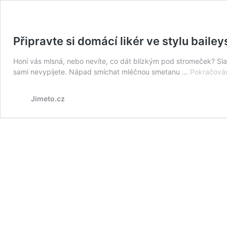
Připravte si domácí likér ve stylu baile
Honí vás mlsná, nebo nevíte, co dát blízkým pod stromeček? Sla
sami nevypijete. Nápad smíchat mléčnou smetanu …
Pokračován
Jimeto.cz