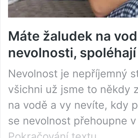
Máte žaludek na vodě
nevolnosti, spoléhají
Nevolnost je nepříjemný st
všichni už jsme to někdy z
na vodě a vy nevíte, kdy 
se nevolnost přehoupne v 
Máte
Pokračování textu
žaludek