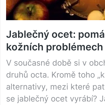
Jablečný ocet: pomá
kožních problémech
V současné době si v obc
druhů octa. Kromě toho „kl
alternativy, mezi které pa
se jablečný ocet vyrábí? J