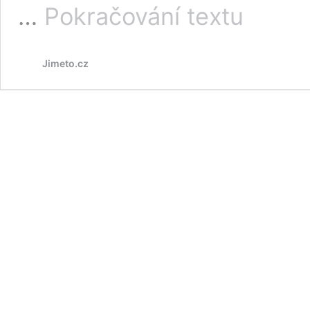
Jablečný
…
Pokračování textu
ocet:
pomáhá
při
Jimeto.cz
hubnutí
nebo
kožních
problémech