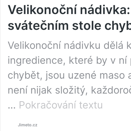
Velikonoční nádivka:
svátečním stole chyb
Velikonoční nádivku dělá 
ingredience, které by v n
chybět, jsou uzené maso 
není nijak složitý, každo
Velikonoční
…
Pokračování textu
nádivka:
Pokrm,
který
Jimeto.cz
nesmí
na