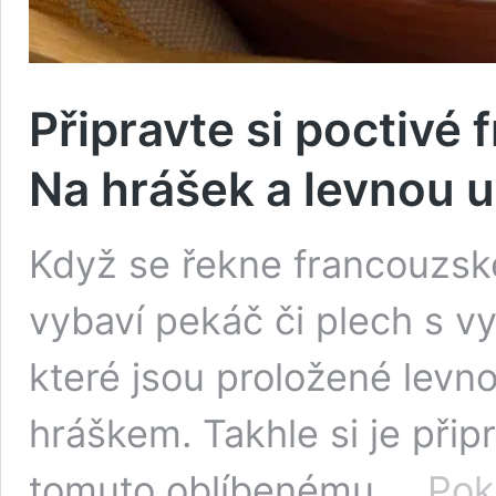
Připravte si poctivé
Na hrášek a levnou 
Když se řekne francouzsk
vybaví pekáč či plech s v
které jsou proložené levn
hráškem. Takhle si je připr
tomuto oblíbenému …
Pok