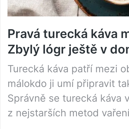
Pravá turecká káva m
Zbylý lógr ještě v d
Turecká káva patří mezi o
málokdo ji umí připravit t
Správně se turecká káva v
z nejstarších metod vařen