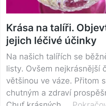
Krása na talíři. Obje
jejich léčivé účinky
Na našich talířích se běžn
listy. Ovšem nejkrásnější č
většinou ve váze. Přitom s
chutným a zdraví prospě
Chuť krásných …
Pokračov