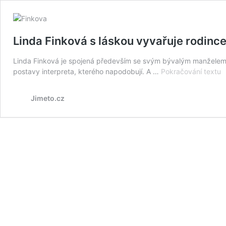
Linda Finková s láskou vyvařuje rodince.
Linda Finková je spojená především se svým bývalým manželem 
L
postavy interpreta, kterého napodobují. A …
Pokračování textu
F
s
Jimeto.cz
l
v
r
S
si
p
r
o
p