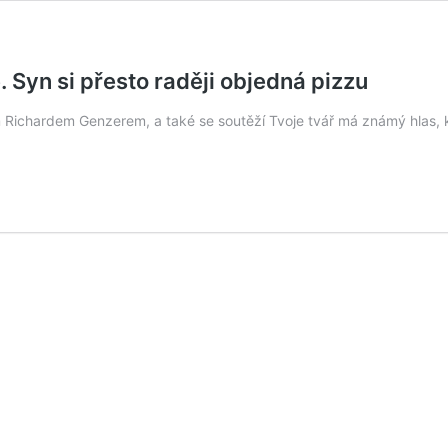
 Syn si přesto raději objedná pizzu
Richardem Genzerem, a také se soutěží Tvoje tvář má známý hlas, 
inda
inková
áskou
yvařuje
odince.
yn
řesto
aději
bjedná
izzu