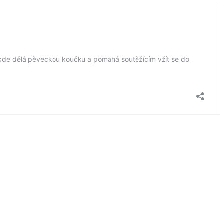
kde dělá pěveckou koučku a pomáhá soutěžícím vžít se do