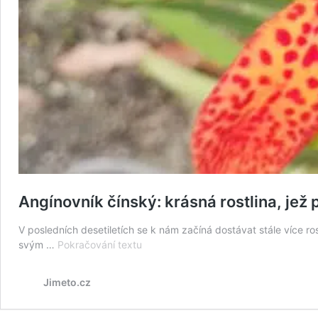
Angínovník čínský: krásná rostlina, jež
V posledních desetiletích se k nám začíná dostávat stále více ros
Angínovník
svým …
Pokračování textu
čínský:
krásná
Jimeto.cz
rostlina,
jež