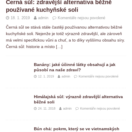
Černá sůl: zdravější alternativa běžně
používané kuchyňské soli
18. 1. 2019
admin
Komentáře nejsou povolené
Černá sůl se stává stále častěji používanou alternativou běžné
kuchyňské soli. Nejenže je totiž výrazně zdravější, ale zároveň
má velmi specifickou vůni a chuť, a to díky vyššímu obsahu síry.
Černá sůl: historie a místo
[…]
Banány: jaké účinné látky obsahují a jak
působí na naše zdraví?
12. 1. 2019
admin
Komentáře nejsou povolené
Himálajská sůl: výrazně zdravější alternativa
běžné soli
24. 11. 2018
admin
Komentáře nejsou povolené
Bún chả: pokrm, který se ve vietnamských