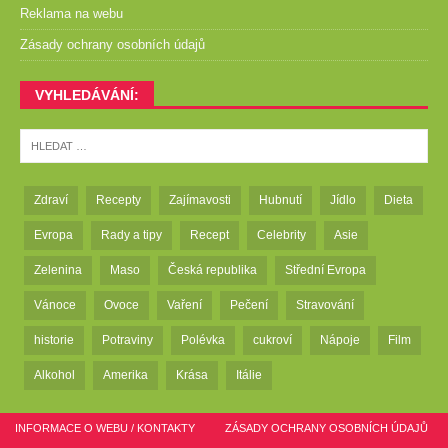
Reklama na webu
Zásady ochrany osobních údajů
VYHLEDÁVÁNÍ:
Zdraví
Recepty
Zajímavosti
Hubnutí
Jídlo
Dieta
Evropa
Rady a tipy
Recept
Celebrity
Asie
Zelenina
Maso
Česká republika
Střední Evropa
Vánoce
Ovoce
Vaření
Pečení
Stravování
historie
Potraviny
Polévka
cukroví
Nápoje
Film
Alkohol
Amerika
Krása
Itálie
INFORMACE O WEBU / KONTAKTY
ZÁSADY OCHRANY OSOBNÍCH ÚDAJŮ