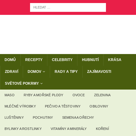
DOMŮ
RECEPTY
CELEBRITY
HUBNUTÍ
KRÁSA
ZDRAVÍ
DOMOV
RADY A TIPY
ZAJÍMAVOSTI
SVĚTOVÉ POKRMY
MASO
RYBY A MOŘSKÉ PLODY
OVOCE
ZELENINA
MLÉČNÉ VÝROBKY
PEČIVO A TĚSTOVINY
OBILOVINY
LUŠTĚNINY
POCHUTINY
SEMENA A OŘECHY
BYLINKY A ROSTLINKY
VITAMÍNY A MINERÁLY
KOŘENÍ