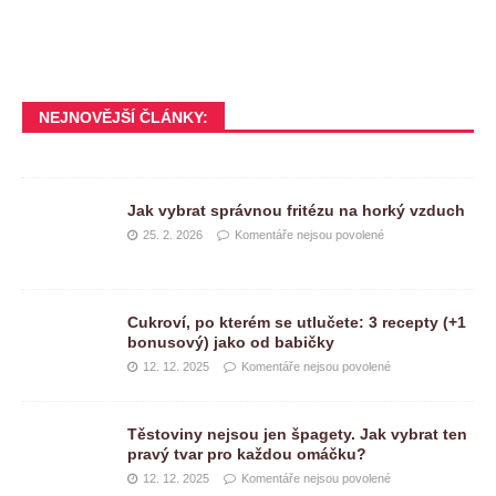
NEJNOVĚJŠÍ ČLÁNKY:
Jak vybrat správnou fritézu na horký vzduch
25. 2. 2026
Komentáře nejsou povolené
Cukroví, po kterém se utlučete: 3 recepty (+1
bonusový) jako od babičky
12. 12. 2025
Komentáře nejsou povolené
Těstoviny nejsou jen špagety. Jak vybrat ten
pravý tvar pro každou omáčku?
12. 12. 2025
Komentáře nejsou povolené