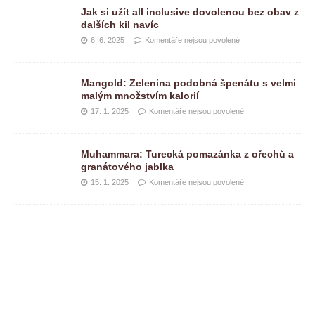
Jak si užít all inclusive dovolenou bez obav z
dalších kil navíc
6. 6. 2025
Komentáře nejsou povolené
Mangold: Zelenina podobná špenátu s velmi
malým množstvím kalorií
17. 1. 2025
Komentáře nejsou povolené
Muhammara: Turecká pomazánka z ořechů a
granátového jablka
15. 1. 2025
Komentáře nejsou povolené