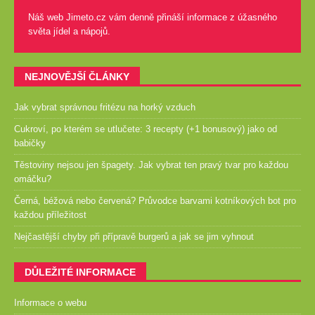
Náš web Jimeto.cz vám denně přináší informace z úžasného
světa jídel a nápojů.
NEJNOVĚJŠÍ ČLÁNKY
Jak vybrat správnou fritézu na horký vzduch
Cukroví, po kterém se utlučete: 3 recepty (+1 bonusový) jako od
babičky
Těstoviny nejsou jen špagety. Jak vybrat ten pravý tvar pro každou
omáčku?
Černá, béžová nebo červená? Průvodce barvami kotníkových bot pro
každou příležitost
Nejčastější chyby při přípravě burgerů a jak se jim vyhnout
DŮLEŽITÉ INFORMACE
Informace o webu