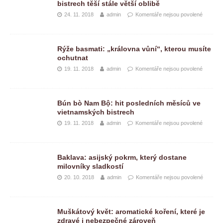
bistrech těší stále větší oblibě
24. 11. 2018
admin
Komentáře nejsou povolené
Rýže basmati: „královna vůní“, kterou musíte
ochutnat
19. 11. 2018
admin
Komentáře nejsou povolené
Bún bò Nam Bộ: hit posledních měsíců ve
vietnamských bistrech
19. 11. 2018
admin
Komentáře nejsou povolené
Baklava: asijský pokrm, který dostane
milovníky sladkostí
20. 10. 2018
admin
Komentáře nejsou povolené
Muškátový květ: aromatické koření, které je
zdravé i nebezpečné zároveň