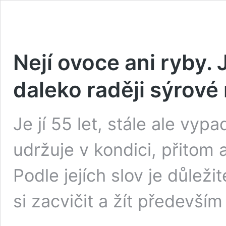
Nejí ovoce ani ryby. 
daleko raději sýrové 
Je jí 55 let, stále ale vyp
udržuje v kondici, přitom 
Podle jejích slov je důleži
si zacvičit a žít předevší