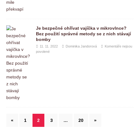
Je bezpečné ohřívat vajíčka v mikrovlnce?
Bez použití správné metody se z nich stávají
bomby
11. 11. 2022
Dominika Jandorová
Komentáře nejsou
povolené
«
1
2
3
…
20
»