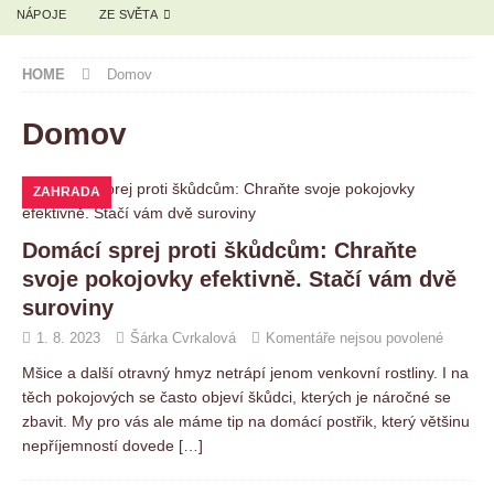
NÁPOJE
ZE SVĚTA
HOME
Domov
Domov
ZAHRADA
Domácí sprej proti škůdcům: Chraňte
svoje pokojovky efektivně. Stačí vám dvě
suroviny
1. 8. 2023
Šárka Cvrkalová
Komentáře nejsou povolené
Mšice a další otravný hmyz netrápí jenom venkovní rostliny. I na
těch pokojových se často objeví škůdci, kterých je náročné se
zbavit. My pro vás ale máme tip na domácí postřik, který většinu
nepříjemností dovede
[…]