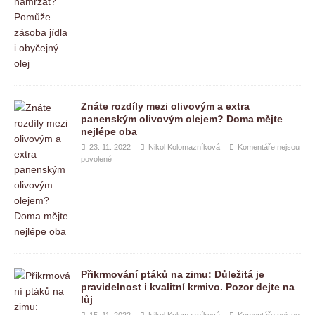
Znáte rozdíly mezi olivovým a extra
panenským olivovým olejem? Doma mějte
nejlépe oba
23. 11. 2022
Nikol Kolomazníková
Komentáře nejsou
povolené
Přikrmování ptáků na zimu: Důležitá je
pravidelnost i kvalitní krmivo. Pozor dejte na
lůj
15. 11. 2022
Nikol Kolomazníková
Komentáře nejsou