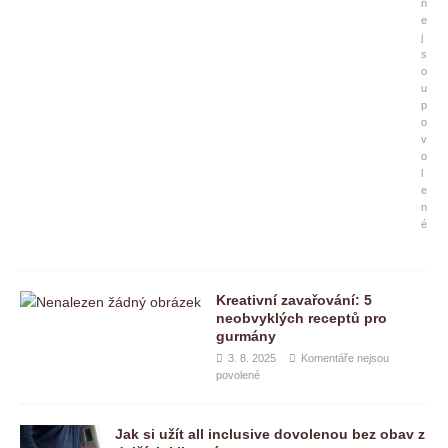
n
e
j
s
o
u
p
o
v
o
l
e
n
é
Kreativní zavařování: 5
neobvyklých receptů pro
gurmány
3. 8. 2025
Komentáře nejsou
povolené
Jak si užít all inclusive dovolenou bez obav z