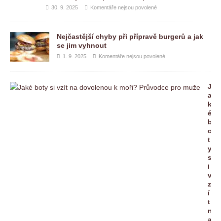
30. 9. 2025
Komentáře nejsou povolené
Nejčastější chyby při přípravě burgerů a jak
se jim vyhnout
1. 9. 2025
Komentáře nejsou povolené
J
a
k
é
b
o
t
y
s
i
v
z
í
t
n
a