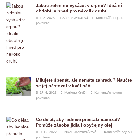
Jakou zeleninu vysázet v srpnu? Ideální
období je hned pro několik druhů
1. 8. 2023
Šárka Cvrkalová
Komentáře nejsou
povolené
Milujete špenát, ale nemáte zahradu? Naučte
se jej pěstovat v květináči
17. 6. 2023
Markéta Krejčí
Komentáře nejsou
povolené
Co dělat, aby lednice přestala namrzat?
Pomůže zásoba jídla i obyčejný olej
9. 12. 2022
Nikol Kolomazníková
Komentáře nejsou
povolené