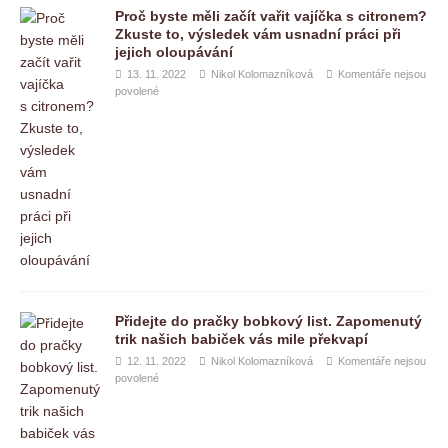
Proč byste měli začít vařit vajíčka s citronem?
Zkuste to, výsledek vám usnadní práci při
jejich oloupávání
13. 11. 2022
Nikol Kolomazníková
Komentáře nejsou
povolené
Přidejte do pračky bobkový list. Zapomenutý
trik našich babiček vás mile překvapí
12. 11. 2022
Nikol Kolomazníková
Komentáře nejsou
povolené