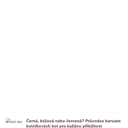
m
e
n
t
á
ř
e
n
e
j
s
o
u
p
o
v
o
l
e
n
é
Černá, béžová nebo červená? Průvodce barvami
kotníkových bot pro každou příležitost