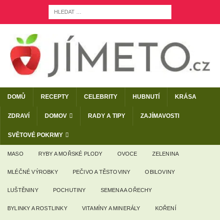
DOMŮ
RECEPTY
CELEBRITY
HUBNUTÍ
KRÁSA
ZDRAVÍ
DOMOV
RADY A TIPY
ZAJÍMAVOSTI
SVĚTOVÉ POKRMY
MASO
RYBY A MOŘSKÉ PLODY
OVOCE
ZELENINA
MLÉČNÉ VÝROBKY
PEČIVO A TĚSTOVINY
OBILOVINY
LUŠTĚNINY
POCHUTINY
SEMENA A OŘECHY
BYLINKY A ROSTLINKY
VITAMÍNY A MINERÁLY
KOŘENÍ