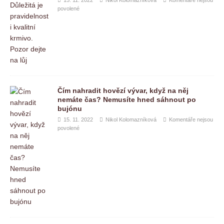
povolené
Čím nahradit hovězí vývar, když na něj
nemáte čas? Nemusíte hned sáhnout po
bujónu
15. 11. 2022
Nikol Kolomazníková
Komentáře nejsou
povolené