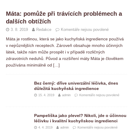
Máta: pomůže při trávících problémech a
dalších obtížích
3. 8. 2019
Redakce
Komentáře nejsou povolené
Máta je rostlinou, která se jako kuchyňská ingredience používá
v nejrůznějších receptech. Zároveň obsahuje mnoho účinných
látek, takže nám může prospět i v případě rozličných
zdravotních neduhů. Původ a rozšíření máty Máta je člověkem
používána minimálně od
[…]
Bez černý: dříve univerzální léčivka, dnes
důležitá kuchyňská ingredience
15. 4. 2019
admin
Komentáře nejsou povolené
Pampeliška jako plevel? Nikoli, jde o účinnou
léčivku i kvalitní kuchyňskou ingredienci
4. 4. 2019
admin
Komentáře nejsou povolené