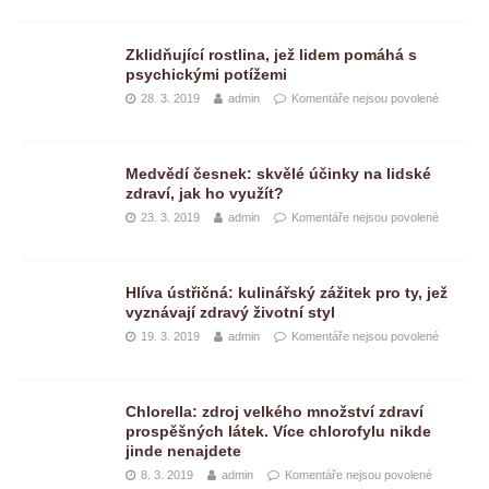
Zklidňující rostlina, jež lidem pomáhá s
psychickými potížemi
28. 3. 2019
admin
Komentáře nejsou povolené
Medvědí česnek: skvělé účinky na lidské
zdraví, jak ho využít?
23. 3. 2019
admin
Komentáře nejsou povolené
Hlíva ústřičná: kulinářský zážitek pro ty, jež
vyznávají zdravý životní styl
19. 3. 2019
admin
Komentáře nejsou povolené
Chlorella: zdroj velkého množství zdraví
prospěšných látek. Více chlorofylu nikde
jinde nenajdete
8. 3. 2019
admin
Komentáře nejsou povolené