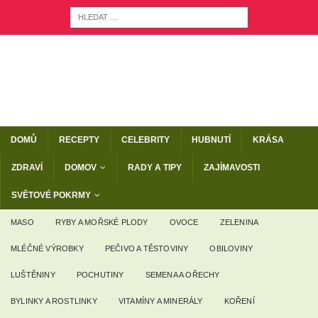
DOMŮ
RECEPTY
CELEBRITY
HUBNUTÍ
KRÁSA
ZDRAVÍ
DOMOV
RADY A TIPY
ZAJÍMAVOSTI
SVĚTOVÉ POKRMY
MASO
RYBY A MOŘSKÉ PLODY
OVOCE
ZELENINA
MLÉČNÉ VÝROBKY
PEČIVO A TĚSTOVINY
OBILOVINY
LUŠTĚNINY
POCHUTINY
SEMENA A OŘECHY
BYLINKY A ROSTLINKY
VITAMÍNY A MINERÁLY
KOŘENÍ