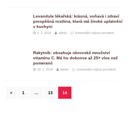
Levandule lékařská: krásná, voňavá i zdraví
prospěšná rostlina, která má široké uplatnění
v kuchyni
4. 3. 2019
admin
Komentáře nejsou povolené
Rakytník: obsahuje obrovské množství
vitamínu C. Má ho dokonce až 25× více než
pomeranč
19. 1. 2019
admin
Komentáře nejsou povolené
«
1
…
13
14