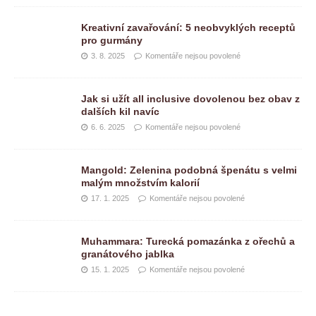
Kreativní zavařování: 5 neobvyklých receptů
pro gurmány
3. 8. 2025
Komentáře nejsou povolené
Jak si užít all inclusive dovolenou bez obav z
dalších kil navíc
6. 6. 2025
Komentáře nejsou povolené
Mangold: Zelenina podobná špenátu s velmi
malým množstvím kalorií
17. 1. 2025
Komentáře nejsou povolené
Muhammara: Turecká pomazánka z ořechů a
granátového jablka
15. 1. 2025
Komentáře nejsou povolené