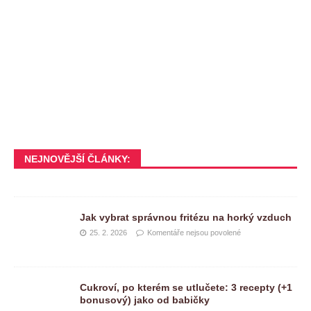
NEJNOVĚJŠÍ ČLÁNKY:
Jak vybrat správnou fritézu na horký vzduch
25. 2. 2026
Komentáře nejsou povolené
Cukroví, po kterém se utlučete: 3 recepty (+1
bonusový) jako od babičky