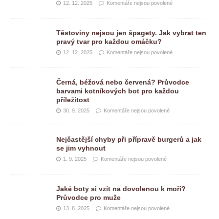
12. 12. 2025
Komentáře nejsou povolené
Těstoviny nejsou jen špagety. Jak vybrat ten
pravý tvar pro každou omáčku?
12. 12. 2025
Komentáře nejsou povolené
Černá, béžová nebo červená? Průvodce
barvami kotníkových bot pro každou
příležitost
30. 9. 2025
Komentáře nejsou povolené
Nejčastější chyby při přípravě burgerů a jak
se jim vyhnout
1. 9. 2025
Komentáře nejsou povolené
Jaké boty si vzít na dovolenou k moři?
Průvodce pro muže
13. 8. 2025
Komentáře nejsou povolené