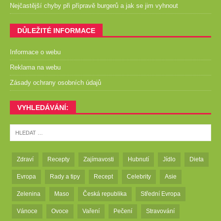
Nejčastější chyby při přípravě burgerů a jak se jim vyhnout
DŮLEŽITÉ INFORMACE
Informace o webu
Reklama na webu
Zásady ochrany osobních údajů
VYHLEDÁVÁNÍ:
Zdraví
Recepty
Zajímavosti
Hubnutí
Jídlo
Dieta
Evropa
Rady a tipy
Recept
Celebrity
Asie
Zelenina
Maso
Česká republika
Střední Evropa
Vánoce
Ovoce
Vaření
Pečení
Stravování